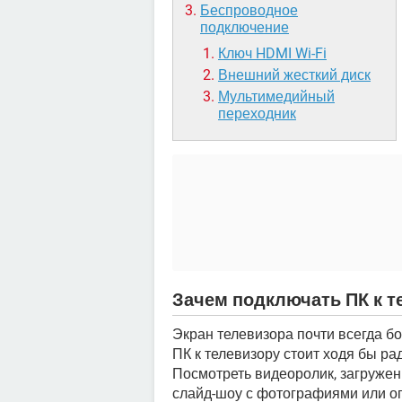
Беспроводное
подключение
Ключ HDMI Wi-Fi
Внешний жесткий диск
Мультимедийный
переходник
Зачем подключать ПК к т
Экран телевизора почти всегда б
ПК к телевизору стоит ходя бы р
Посмотреть видеоролик, загружен
слайд-шоу с фотографиями или о