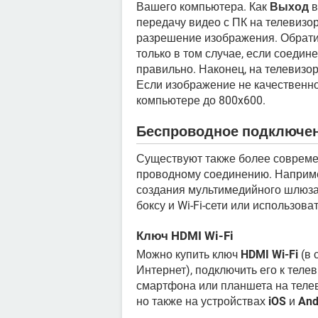
Вашего компьютера. Как
Выход
в
передачу видео с ПК на телевизо
разрешение изображения. Обрати
только в том случае, если соеди
правильно. Наконец, на телевизо
Если изображение не качественно
компьютере до 800x600.
Беспроводное подключе
Существуют также более совреме
проводному соединению. Наприме
создания мультимедийного шлюза
боксу и Wi-Fi-сети или использов
Ключ HDMI Wi-Fi
Можно купить ключ
HDMI Wi-Fi
(в 
Интернет), подключить его к теле
смартфона или планшета на телев
но также на устройствах
iOS
и
And