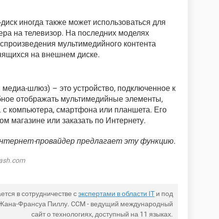
диск иногда также может использоваться для
ра на телевизор. На последних моделях
оспроизведения мультимедийного контента
анящихся на внешнем диске.
медиа-шлюз) – это устройство, подключенное к
обное отображать мультимедийные элементы,
L с компьютера, смартфона или планшета. Его
ом магазине или заказать по Интернету.
интернет-провайдер предлагает эту функцию
.
lash.com
ется в сотрудничестве с
экспертами в области IT
и под
 Жана-Франсуа Пиллу. CCM - ведущий международный
сайт о технологиях, доступный на 11 языках.