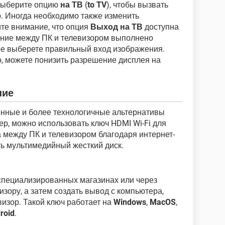
ыберите опцию
на ТВ
(
to TV
), чтобы вызвать
р. Иногда необходимо также изменить
те внимание, что опция
Выход на ТВ
доступна
нение между ПК и телевизором выполнено
ре выберете правильный вход изображения.
, можете понизить разрешение дисплея на
ние
нные и более технологичные альтернативы
р, можно использовать ключ HDMI Wi-Fi для
 между ПК и телевизором благодаря интернет-
ать мультимедийный жесткий диск.
специализированных магазинах или через
визору, а затем создать вывод с компьютера,
изор. Такой ключ работает на
Windows
,
MacOS
,
roid
.