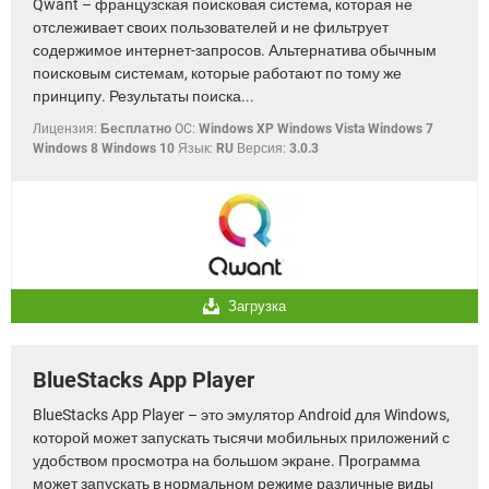
Qwant – французская поисковая система, которая не
ВИДЕО
GOOGLE
отслеживает своих пользователей и не фильтрует
YANDEX
содержимое интернет-запросов. Альтернатива обычным
поисковым системам, которые работают по тому же
принципу. Результаты поиска...
Лицензия:
Бесплатно
OC:
Windows XP Windows Vista Windows 7
Windows 8 Windows 10
Язык:
RU
Версия:
3.0.3
Загрузка
BlueStacks App Player
BlueStacks App Player – это эмулятор Android для Windows,
которой может запускать тысячи мобильных приложений с
удобством просмотра на большом экране. Программа
может запускать в нормальном режиме различные виды