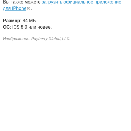
Вы также можете
загрузить официальное приложение
для iPhone
.
Размер
: 84 МБ.
ОС
: iOS 8.0 или новее.
Изображения: Payberry Global, LLC.