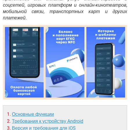
ВИДЕО
GOOGLE
соцсетей, игровых платформ и онлайн-кинотеатров,
мобильной связи, транспортных карт и других
YANDEX
платежей.
Основные функции
Требования к устройству Android
Версия и требования для iOS