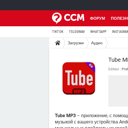
ФОРУМ
ПОЛЕЗН
TIKTOK
TELEGRAM
WHATSAPP
INSTAGRA
Загрузки
Аудио
Tube M
Editeur :
Pra
Tube MP3
– приложение, с помощь
музыкой с вашего устройства Andr