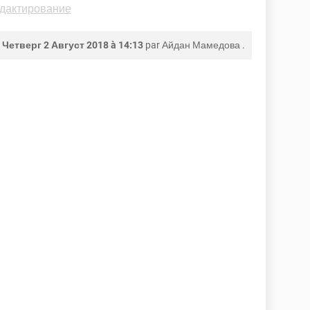
едактирование
е
Четверг 2 Август 2018 à 14:13
par
Айдан Мамедова
.