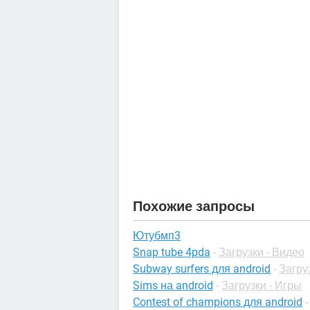
Похожие запросы
Ютубмп3
Snap tube 4pda
-
Загрузки - Видео
Subway surfers для android
-
Загру
Sims на android
-
Загрузки - Игры
Contest of champions для android