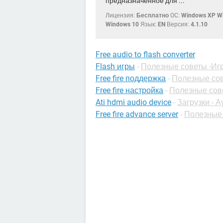
предназначенное для ...
Лицензия:
Бесплатно
OC:
Windows XP Wi
Windows 10
Язык:
EN
Версия:
4.1.10
Free audio to flash converter
Flash игры
-
Полезные советы -Иг
Free fire поддержка
-
Полезные сов
Free fire настройка
-
Полезные сов
Ati hdmi audio device
-
Загрузки - А
Free fire advance server
-
Полезные 