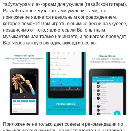
ВИДЕО
GOOGLE
табулатурам и аккордам для укулеле (гавайской гитары).
Разработанное музыкантами-укулелистами, это
YANDEX
приложение является идеальным сопровождением,
которое поможет Вам играть любимые песни на укулеле,
независимо от того, являетесь ли Вы опытным
музыкантом или только начинаете, и пошагово проведет
Вас через каждую вкладку, аккорд и песню.
Приложение не только дает советы и рекомендации по
улучшению техники игры на инструменте, но Вы также