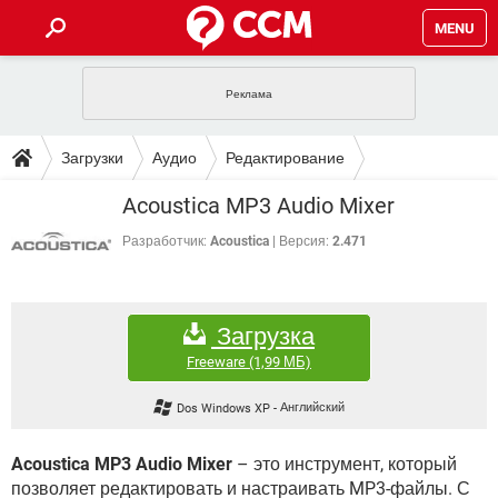
MENU
ГЛАВНАЯ
VPN
WHATSAPP
ПОЛЕЗНЫЕ СОВЕТЫ
Загрузки
Аудио
Редактирование
INSTAGRAM
FACEBOOK
TIKTOK
TELEGRAM
ЗАГРУЗКИ
Acoustica MP3 Audio Mixer
ИГРЫ
WINDOWS 10
WHATSAPP
INSTAGRAM
ВКОНТАКТЕ
TIKTOK
ВИДЕО
TELEGRAM
Разработчик:
Acoustica
Версия:
2.471
ФОРУМ
FACEBOOK
ИГРЫ
GOOGLE
WHATSAPP
YANDEX
INSTAGRAM
WINDOWS 10
TIKTOK
ВКОНТАКТЕ
TELEGRAM
ЭНЦИКЛОПЕДИЯ
FACEBOOK
ИГРЫ
Загрузка
ВИДЕО
WHATSAPP
GOOGLE
INSTAGRAM
WINDOWS 10
TIKTOK
ВКОНТАКТЕ
TELEGRAM
Freeware
(1,99 МБ)
YANDEX
FACEBOOK
ИГРЫ
ВИДЕО
WHATSAPP
GOOGLE
INSTAGRAM
Dos Windows XP
-
Английский
WINDOWS 10
ВКОНТАКТЕ
YANDEX
FACEBOOK
ИГРЫ
ВИДЕО
GOOGLE
Acoustica MP3 Audio Mixer
– это инструмент, который
WINDOWS 10
ВКОНТАКТЕ
позволяет редактировать и настраивать MP3-файлы. С
YANDEX