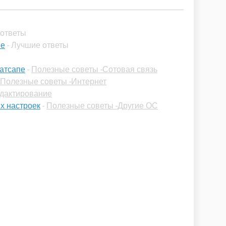
 ответы
не
- Лучшие ответы
ватсапе
-
Полезные советы -Сотовая связь
Полезные советы -Интернет
едактирование
х настроек
-
Полезные советы -Другие ОС