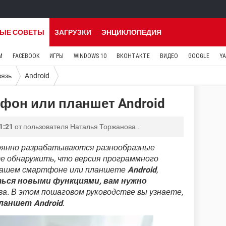
ЫЕ СОВЕТЫ
ЗАГРУЗКИ
ЭНЦИКЛОПЕДИЯ
M
FACEBOOK
ИГРЫ
WINDOWS 10
ВКОНТАКТЕ
ВИДЕО
GOOGLE
Y
вязь
Android
фон или планшет Android
1:21
от пользователя
Наталья Торжанова
.
оянно разрабатываются разнообразные
е обнаружить, что версия программного
 вашем смартфоне или планшете
Android
,
ься новыми функциями, вам нужно
а. В этом пошаговом руководстве вы узнаете,
ланшет Android
.