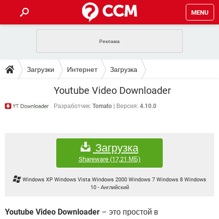
MENU
ГЛАВНАЯ
VPN
WHATSAPP
ПОЛЕЗНЫЕ СОВЕТЫ
Загрузки
Интернет
Загрузка
INSTAGRAM
FACEBOOK
TIKTOK
TELEGRAM
ЗАГРУЗКИ
Youtube Video Downloader
ИГРЫ
WINDOWS 10
WHATSAPP
INSTAGRAM
ВКОНТАКТЕ
TIKTOK
ВИДЕО
TELEGRAM
Разработчик:
Tomato
Версия:
4.10.0
ФОРУМ
FACEBOOK
ИГРЫ
GOOGLE
WHATSAPP
YANDEX
INSTAGRAM
WINDOWS 10
TIKTOK
ВКОНТАКТЕ
TELEGRAM
ЭНЦИКЛОПЕДИЯ
FACEBOOK
ИГРЫ
Загрузка
ВИДЕО
WHATSAPP
GOOGLE
INSTAGRAM
WINDOWS 10
TIKTOK
ВКОНТАКТЕ
TELEGRAM
Shareware
(17,21 МБ)
YANDEX
FACEBOOK
ИГРЫ
ВИДЕО
WHATSAPP
GOOGLE
INSTAGRAM
Windows XP Windows Vista Windows 2000 Windows 7 Windows 8 Windows
WINDOWS 10
ВКОНТАКТЕ
10
-
Английский
YANDEX
FACEBOOK
ИГРЫ
ВИДЕО
GOOGLE
WINDOWS 10
ВКОНТАКТЕ
Youtube Video Downloader
– это простой в
YANDEX