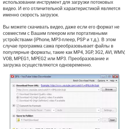
использовании инструмент для загрузки потоковых
ВИДЕО
GOOGLE
видео. И его отличительной характеристикой является
YANDEX
именно скорость загрузок.
Вы можете скачивать видео, даже если его формат не
совместим с Вашим плеером или портативными
устройствами (iPhone, MP3-плеер, PSP и т.д.). В этом
случае программа сама преобразовывает файлы в
популярные форматы, такие как MP4, 3GP, 3G2, AVI, WMV,
VOB, MPEG1, MPEG2 или MP3. Преобразование и
загрузка осуществляются одновременно.