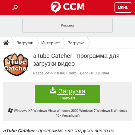
MENU
ГЛАВНАЯ
VPN
WHATSAPP
ПОЛЕЗНЫЕ СОВЕТЫ
Загрузки
Интернет
Загрузка
INSTAGRAM
FACEBOOK
TIKTOK
TELEGRAM
ЗАГРУЗКИ
aTube Catcher - программа для
ИГРЫ
WINDOWS 10
WHATSAPP
INSTAGRAM
загрузки видео
ВКОНТАКТЕ
TIKTOK
ВИДЕО
TELEGRAM
ФОРУМ
FACEBOOK
ИГРЫ
Разработчик:
DsNET Corp.
Версия:
3.8.9844
GOOGLE
WHATSAPP
YANDEX
INSTAGRAM
WINDOWS 10
TIKTOK
ВКОНТАКТЕ
TELEGRAM
ЭНЦИКЛОПЕДИЯ
FACEBOOK
ИГРЫ
Загрузка
ВИДЕО
WHATSAPP
GOOGLE
INSTAGRAM
WINDOWS 10
TIKTOK
ВКОНТАКТЕ
TELEGRAM
Freeware
YANDEX
FACEBOOK
ИГРЫ
ВИДЕО
WHATSAPP
GOOGLE
INSTAGRAM
Windows XP Windows Vista Windows 2000 Windows 7 Windows 8 Windows
WINDOWS 10
ВКОНТАКТЕ
10
-
Английский
YANDEX
FACEBOOK
ИГРЫ
ВИДЕО
GOOGLE
WINDOWS 10
ВКОНТАКТЕ
aTube Catcher
- программа для загрузки видео на
YANDEX