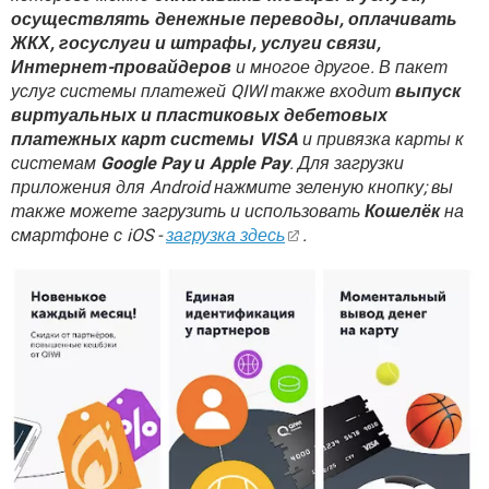
ВИДЕО
GOOGLE
осуществлять денежные переводы, оплачивать
ЖКХ, госуслуги и штрафы, услуги связи,
YANDEX
Интернет-провайдеров
и многое другое. В пакет
услуг системы платежей QIWI также входит
выпуск
виртуальных и пластиковых дебетовых
платежных карт системы VISA
и привязка карты к
системам
Google Pay и Apple Pay
. Для загрузки
приложения для Android нажмите зеленую кнопку; вы
также можете загрузить и использовать
Кошелёк
на
смартфоне с iOS -
загрузка здесь
.