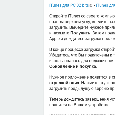
iTunes для PC 32 bits
-
iTunes для
Откройте iTunes со своего компью
правом верхнем углу, введите на
загрузить. Выберите нужное прило
и нажмите
Получить
. Затем подк
Apple и дождитесь загрузки прило
В конце процесса загрузки откро
Убедитесь, что Вы подключены к т
использовалась для подключения 
Обновление и покупка
.
Нужное приложение появится в сп
стрелкой вниз
. Нажмите эту кно
загрузить предыдущую версию пр
Теперь дождитесь завершения уст
появится на Вашем устройстве.