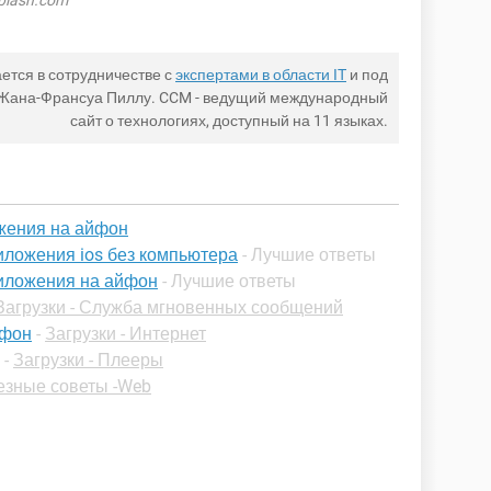
plash.com
ется в сотрудничестве с
экспертами в области IT
и под
 Жана-Франсуа Пиллу. CCM - ведущий международный
сайт о технологиях, доступный на 11 языках.
ожения на айфон
иложения ios без компьютера
- Лучшие ответы
риложения на айфон
- Лучшие ответы
Загрузки - Служба мгновенных сообщений
йфон
-
Загрузки - Интернет
-
Загрузки - Плееры
езные советы -Web