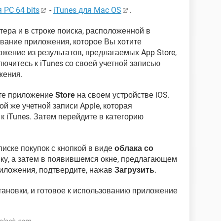
 PC 64 bits
-
iTunes для Mac OS
.
тера и в строке поиска, расположенной в
звание приложения, которое Вы хотите
жение из результатов, предлагаемых App Store,
лючитесь к iTunes со своей учетной записью
жения.
йте приложение
Stоre
на своем устройстве iOS.
ой же учетной записи Apple, которая
к iTunes. Затем перейдите в категорию
иске покупок с кнопкой в виде
облака со
пку, а затем в появившемся окне, предлагающем
иложения, подтвердите, нажав
Загрузить
.
ановки, и готовое к использованию приложение