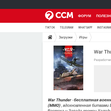
ФОРУМ
ПОЛЕЗН
TIKTOK
TELEGRAM
WHATSAPP
INSTAGRA
Загрузки
Игры
War Th
Разработчи
War Thunder
-
бесплатная военн
(MMO)
, вдохновленная битвами
Востока и Запада времен Холодн