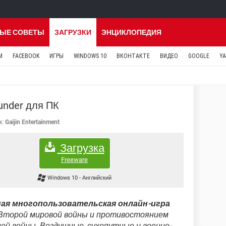
ЫЕ СОВЕТЫ
ЗАГРУЗКИ
ЭНЦИКЛОПЕДИЯ
M
FACEBOOK
ИГРЫ
WINDOWS 10
ВКОНТАКТЕ
ВИДЕО
GOOGLE
Y
under для ПК
к:
Gaijin Entertainment
Загрузка
Freeware
Windows 10
-
Английский
ая многопользовательская онлайн-игра
 Второй мировой войны и противостоянием
ой войны. Воздушные, сухопутные и военно-