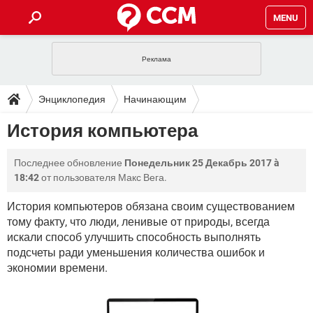
MENU
ГЛАВНАЯ
VPN
WHATSAPP
ПОЛЕЗНЫЕ СОВЕТЫ
Энциклопедия
Начинающим
INSTAGRAM
FACEBOOK
TIKTOK
TELEGRAM
ЗАГРУЗКИ
История компьютера
История компьютера
ИГРЫ
WINDOWS 10
WHATSAPP
INSTAGRAM
ВКОНТАКТЕ
TIKTOK
ВИДЕО
TELEGRAM
ФОРУМ
Последнее обновление
Понедельник 25 Декабрь 2017 à
FACEBOOK
ИГРЫ
GOOGLE
WHATSAPP
YANDEX
INSTAGRAM
18:42
от пользователя Макс Вега.
WINDOWS 10
TIKTOK
ВКОНТАКТЕ
TELEGRAM
ЭНЦИКЛОПЕДИЯ
FACEBOOK
ИГРЫ
История компьютеров обязана своим существованием
ВИДЕО
WHATSAPP
GOOGLE
INSTAGRAM
тому факту, что люди, ленивые от природы, всегда
WINDOWS 10
TIKTOK
ВКОНТАКТЕ
TELEGRAM
YANDEX
FACEBOOK
ИГРЫ
искали способ улучшить способность выполнять
ВИДЕО
WHATSAPP
GOOGLE
INSTAGRAM
подсчеты ради уменьшения количества ошибок и
WINDOWS 10
ВКОНТАКТЕ
экономии времени.
YANDEX
FACEBOOK
ИГРЫ
ВИДЕО
GOOGLE
WINDOWS 10
ВКОНТАКТЕ
YANDEX