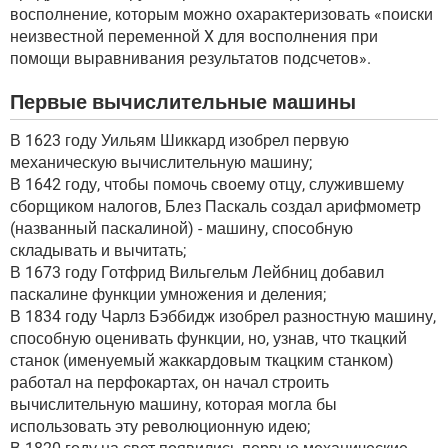
восполнение, которым можно охарактеризовать «поиски
неизвестной переменной X для восполнения при
помощи выравнивания результатов подсчетов».
Первые вычислительные машины
В 1623 году Уильям Шиккард изобрел первую
механическую вычислительную машину;
В 1642 году, чтобы помочь своему отцу, служившему
сборщиком налогов, Блез Паскаль создал арифмометр
(названный паскалиной) - машину, способную
складывать и вычитать;
В 1673 году Готфрид Вильгельм Лейбниц добавил
паскалине функции умножения и деления;
В 1834 году Чарлз Бэббидж изобрел разностную машину,
способную оценивать функции, но, узнав, что ткацкий
станок (именуемый жаккардовым ткацким станком)
работал на перфокартах, он начал строить
вычислительную машину, которая могла бы
использовать эту революционную идею;