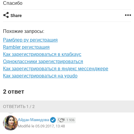
ВИДЕО
GOOGLE
Спасибо
YANDEX
Share
Похожие запросы:
Рамблер ру регистрация
Rambler регистрация
Как зарегистрироваться в клабхаус
Одноклассники зарегистрироваться
Как зарегистрироваться в яндекс мессенджере
Как зарегистрироваться на youdo
2 ответ
ОТВЕТИТЬ 1 / 2
Айдан Мамедова
1 936
Modifié le 05.09.2017, 13:48