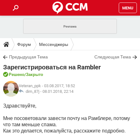
MENU
ГЛАВНАЯ
VPN
WHATSAPP
ПОЛЕЗНЫЕ СОВЕТЫ
Форум
Мессенджеры
INSTAGRAM
FACEBOOK
TIKTOK
TELEGRAM
ЗАГРУЗКИ
Предыдущая Тема
Следующая Тема
ИГРЫ
WINDOWS 10
WHATSAPP
INSTAGRAM
Зарегистрироваться на Rambler
ВКОНТАКТЕ
TIKTOK
ВИДЕО
TELEGRAM
ФОРУМ
FACEBOOK
ИГРЫ
Решено
/Закрыто
GOOGLE
WHATSAPP
YANDEX
INSTAGRAM
WINDOWS 10
TIKTOK
ВКОНТАКТЕ
TELEGRAM
Veteran_ppk
- 03.08.2017, 18:52
ЭНЦИКЛОПЕДИЯ
FACEBOOK
ИГРЫ
dim_87j -
08.01.2018, 22:14
ВИДЕО
WHATSAPP
GOOGLE
INSTAGRAM
WINDOWS 10
TIKTOK
ВКОНТАКТЕ
TELEGRAM
YANDEX
FACEBOOK
ИГРЫ
Здравствуйте,
ВИДЕО
WHATSAPP
GOOGLE
INSTAGRAM
WINDOWS 10
ВКОНТАКТЕ
Мне посоветовали завести почту на Рамблере, потому
YANDEX
FACEBOOK
ИГРЫ
что там меньше спама.
ВИДЕО
GOOGLE
Как это делается, пожалуйста, расскажите подробно.
WINDOWS 10
ВКОНТАКТЕ
YANDEX