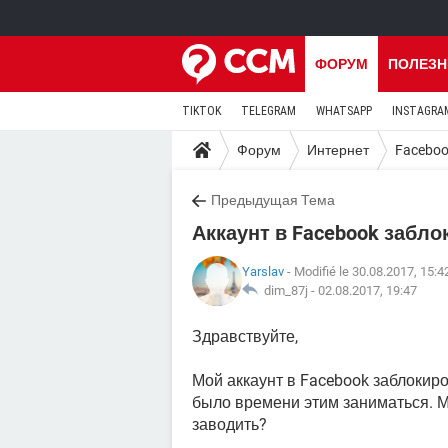
ФОРУМ
ПОЛЕЗН
TIKTOK
TELEGRAM
WHATSAPP
INSTAGRA
Форум
Интернет
Facebo
Предыдущая Тема
Аккаунт в Facebook забл
Yarslav
- Modifié le 30.08.2017, 15:4
dim_87j -
02.08.2017, 19:47
Здравствуйте,
Мой аккаунт в Facebook заблокиро
было времени этим заниматься. М
заводить?