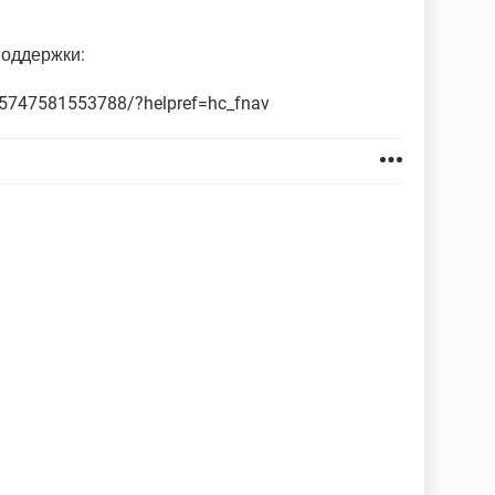
поддержки:
85747581553788/?helpref=hc_fnav