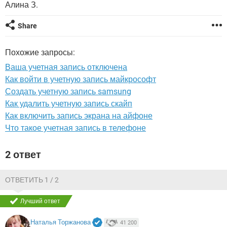
ВИДЕО
GOOGLE
Алина З.
YANDEX
Share
Похожие запросы:
Ваша учетная запись отключена
Как войти в учетную запись майкрософт
Создать учетную запись samsung
Как удалить учетную запись скайп
Как включить запись экрана на айфоне
Что такое учетная запись в телефоне
2 ответ
ОТВЕТИТЬ 1 / 2
Лучший ответ
Наталья Торжанова
41 200