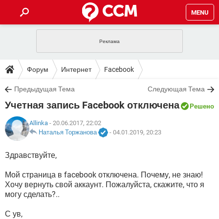
MENU
ГЛАВНАЯ
VPN
WHATSAPP
ПОЛЕЗНЫЕ СОВЕТЫ
Форум
Интернет
Facebook
INSTAGRAM
FACEBOOK
TIKTOK
TELEGRAM
ЗАГРУЗКИ
Предыдущая Тема
Следующая Тема
ИГРЫ
WINDOWS 10
WHATSAPP
INSTAGRAM
Учетная запись Facebook отключена
ВКОНТАКТЕ
TIKTOK
ВИДЕО
TELEGRAM
Решено
ФОРУМ
FACEBOOK
ИГРЫ
GOOGLE
WHATSAPP
YANDEX
INSTAGRAM
Allinka
- 20.06.2017, 22:02
WINDOWS 10
TIKTOK
ВКОНТАКТЕ
TELEGRAM
Наталья Торжанова
-
04.01.2019, 20:23
ЭНЦИКЛОПЕДИЯ
FACEBOOK
ИГРЫ
ВИДЕО
WHATSAPP
GOOGLE
INSTAGRAM
Здравствуйте,
WINDOWS 10
TIKTOK
ВКОНТАКТЕ
TELEGRAM
YANDEX
FACEBOOK
ИГРЫ
ВИДЕО
WHATSAPP
GOOGLE
INSTAGRAM
Мой страница в facebook отключена. Почему, не знаю!
WINDOWS 10
ВКОНТАКТЕ
Хочу вернуть свой аккаунт. Пожалуйста, скажите, что я
YANDEX
FACEBOOK
ИГРЫ
могу сделать?..
ВИДЕО
GOOGLE
WINDOWS 10
ВКОНТАКТЕ
С ув,
YANDEX