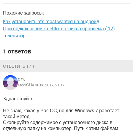
ВИДЕО
GOOGLE
YANDEX
Похожие запросы:
Как установить nfs most wanted на андроид
При подключении к netflix возникла проблема (-12)
телевизор
1 ответов
ОТВЕТИТЬ 1 / 1
DEN
Modifié le 30.06.2017, 21:17
Здравствуйте,
Не знаю, какая у Вас ОС, но для Windows 7 работает
такой метод.
Скопируйте содержимое с установочного диска в
отдельную папку на компьютер. Путь к этим файлам