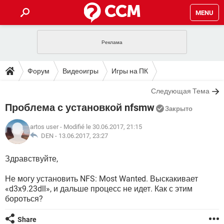
MENU
ГЛАВНАЯ
VPN
WHATSAPP
ПОЛЕЗНЫЕ СОВЕТЫ
Форум
Видеоигры
Игры на ПК
INSTAGRAM
FACEBOOK
TIKTOK
TELEGRAM
ЗАГРУЗКИ
Следующая Тема
ИГРЫ
WINDOWS 10
WHATSAPP
INSTAGRAM
Проблема с установкой nfsmw
ВКОНТАКТЕ
TIKTOK
ВИДЕО
TELEGRAM
Закрыто
ФОРУМ
FACEBOOK
ИГРЫ
GOOGLE
WHATSAPP
YANDEX
INSTAGRAM
artos user
- Modifié le 30.06.2017, 21:15
WINDOWS 10
TIKTOK
ВКОНТАКТЕ
TELEGRAM
DEN -
13.06.2017, 23:27
ЭНЦИКЛОПЕДИЯ
FACEBOOK
ИГРЫ
ВИДЕО
WHATSAPP
GOOGLE
INSTAGRAM
Здравствуйте,
WINDOWS 10
TIKTOK
ВКОНТАКТЕ
TELEGRAM
YANDEX
FACEBOOK
ИГРЫ
ВИДЕО
WHATSAPP
GOOGLE
INSTAGRAM
Не могу установить NFS: Most Wanted. Выскакивает
WINDOWS 10
ВКОНТАКТЕ
«d3x9.23dll», и дальше процесс не идет. Как с этим
YANDEX
FACEBOOK
ИГРЫ
бороться?
ВИДЕО
GOOGLE
WINDOWS 10
ВКОНТАКТЕ
YANDEX
Share