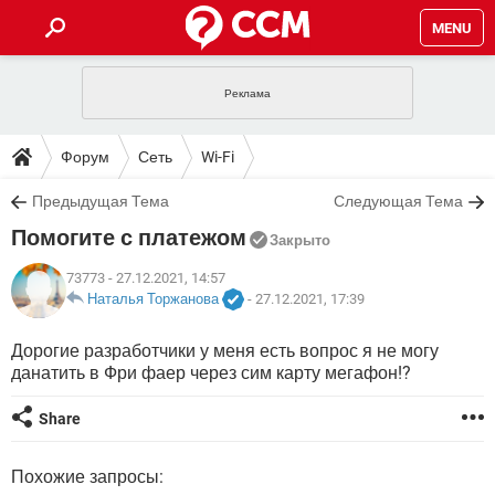
MENU
ГЛАВНАЯ
VPN
WHATSAPP
ПОЛЕЗНЫЕ СОВЕТЫ
Форум
Сеть
Wi-Fi
INSTAGRAM
FACEBOOK
TIKTOK
TELEGRAM
ЗАГРУЗКИ
Предыдущая Тема
Следующая Тема
ИГРЫ
WINDOWS 10
WHATSAPP
INSTAGRAM
Помогите с платежом
ВКОНТАКТЕ
TIKTOK
ВИДЕО
TELEGRAM
Закрыто
ФОРУМ
FACEBOOK
ИГРЫ
GOOGLE
WHATSAPP
YANDEX
INSTAGRAM
73773
- 27.12.2021, 14:57
WINDOWS 10
TIKTOK
ВКОНТАКТЕ
TELEGRAM
Наталья Торжанова
-
27.12.2021, 17:39
ЭНЦИКЛОПЕДИЯ
FACEBOOK
ИГРЫ
ВИДЕО
WHATSAPP
GOOGLE
INSTAGRAM
Дорогие разработчики у меня есть вопрос я не могу
WINDOWS 10
TIKTOK
ВКОНТАКТЕ
TELEGRAM
данатить в Фри фаер через сим карту мегафон!?
YANDEX
FACEBOOK
ИГРЫ
ВИДЕО
WHATSAPP
GOOGLE
INSTAGRAM
WINDOWS 10
ВКОНТАКТЕ
Share
YANDEX
FACEBOOK
ИГРЫ
ВИДЕО
GOOGLE
WINDOWS 10
ВКОНТАКТЕ
Похожие запросы:
YANDEX