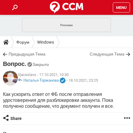
MENU
ГЛАВНАЯ
VPN
WHATSAPP
ПОЛЕЗНЫЕ СОВЕТЫ
Форум
Windows
INSTAGRAM
FACEBOOK
TIKTOK
TELEGRAM
ЗАГРУЗКИ
Предыдущая Тема
Следующая Тема
ИГРЫ
WINDOWS 10
WHATSAPP
INSTAGRAM
Вопрос.
ВКОНТАКТЕ
TIKTOK
ВИДЕО
TELEGRAM
Закрыто
ФОРУМ
FACEBOOK
ИГРЫ
GOOGLE
WHATSAPP
YANDEX
INSTAGRAM
Vjaceslavs
- 17.10.2021, 10:30
WINDOWS 10
TIKTOK
ВКОНТАКТЕ
TELEGRAM
Наталья Торжанова
-
18.10.2021, 23:25
ЭНЦИКЛОПЕДИЯ
FACEBOOK
ИГРЫ
ВИДЕО
WHATSAPP
GOOGLE
INSTAGRAM
Как ускорить ответ от ФБ после отправления
WINDOWS 10
TIKTOK
ВКОНТАКТЕ
TELEGRAM
удостоверения для разблокировки аккаунта. Пока
YANDEX
FACEBOOK
ИГРЫ
ВИДЕО
WHATSAPP
GOOGLE
INSTAGRAM
получено сообщение, что документ получен и все.
WINDOWS 10
ВКОНТАКТЕ
YANDEX
FACEBOOK
ИГРЫ
Share
ВИДЕО
GOOGLE
WINDOWS 10
ВКОНТАКТЕ
YANDEX