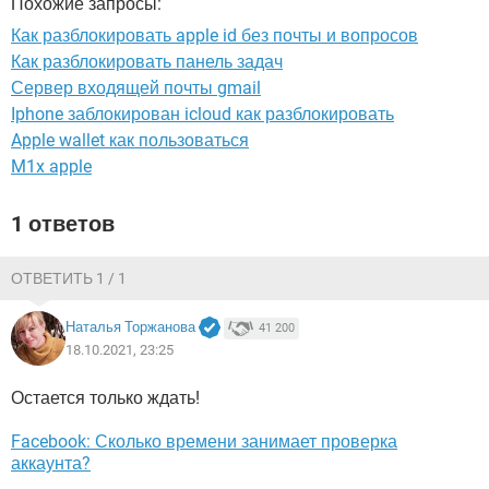
Похожие запросы:
ВИДЕО
GOOGLE
Как разблокировать apple id без почты и вопросов
YANDEX
Как разблокировать панель задач
Сервер входящей почты gmail
Iphone заблокирован icloud как разблокировать
Apple wallet как пользоваться
M1x apple
1 ответов
ОТВЕТИТЬ 1 / 1
Наталья Торжанова
41 200
18.10.2021, 23:25
Остается только ждать!
Facebook: Сколько времени занимает проверка
аккаунта?