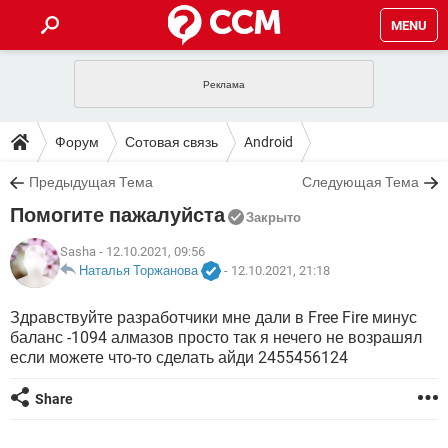
MENU
ГЛАВНАЯ
VPN
WHATSAPP
ПОЛЕЗНЫЕ СОВЕТЫ
Форум
Сотовая связь
Android
INSTAGRAM
FACEBOOK
TIKTOK
TELEGRAM
ЗАГРУЗКИ
Предыдущая Тема
Следующая Тема
ИГРЫ
WINDOWS 10
WHATSAPP
INSTAGRAM
Помогите пажалуйста
ВКОНТАКТЕ
TIKTOK
ВИДЕО
TELEGRAM
Закрыто
ФОРУМ
FACEBOOK
ИГРЫ
GOOGLE
WHATSAPP
YANDEX
INSTAGRAM
Sasha
- 12.10.2021, 09:56
WINDOWS 10
TIKTOK
ВКОНТАКТЕ
TELEGRAM
Наталья Торжанова
-
12.10.2021, 21:18
ЭНЦИКЛОПЕДИЯ
FACEBOOK
ИГРЫ
ВИДЕО
WHATSAPP
GOOGLE
INSTAGRAM
Здравствуйте разработчики мне дали в Free Fire минус
WINDOWS 10
TIKTOK
ВКОНТАКТЕ
TELEGRAM
баланс -1094 алмазов просто так я нечего не возрашял
YANDEX
FACEBOOK
ИГРЫ
ВИДЕО
WHATSAPP
GOOGLE
INSTAGRAM
если можете что-то сделать айди 2455456124
WINDOWS 10
ВКОНТАКТЕ
YANDEX
FACEBOOK
ИГРЫ
Share
ВИДЕО
GOOGLE
WINDOWS 10
ВКОНТАКТЕ
YANDEX