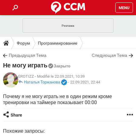
MENU
ГЛАВНАЯ
VPN
WHATSAPP
ПОЛЕЗНЫЕ СОВЕТЫ
Форум
Программирование
INSTAGRAM
FACEBOOK
TIKTOK
TELEGRAM
ЗАГРУЗКИ
Предыдущая Тема
Следующая Тема
ИГРЫ
WINDOWS 10
WHATSAPP
INSTAGRAM
Не могу играть
ВКОНТАКТЕ
TIKTOK
ВИДЕО
TELEGRAM
Закрыто
ФОРУМ
FACEBOOK
ИГРЫ
GOOGLE
WHATSAPP
YANDEX
INSTAGRAM
EROTIZZ
- Modifié le 22.09.2021, 10:39
WINDOWS 10
TIKTOK
ВКОНТАКТЕ
TELEGRAM
Наталья Торжанова
-
22.09.2021, 22:44
ЭНЦИКЛОПЕДИЯ
FACEBOOK
ИГРЫ
ВИДЕО
WHATSAPP
GOOGLE
INSTAGRAM
Почему я не могу играть не в один режим кроме
WINDOWS 10
TIKTOK
ВКОНТАКТЕ
TELEGRAM
тренировки на таймере показывает 00:00
YANDEX
FACEBOOK
ИГРЫ
ВИДЕО
WHATSAPP
GOOGLE
INSTAGRAM
WINDOWS 10
ВКОНТАКТЕ
Share
YANDEX
FACEBOOK
ИГРЫ
ВИДЕО
GOOGLE
WINDOWS 10
ВКОНТАКТЕ
Похожие запросы:
YANDEX