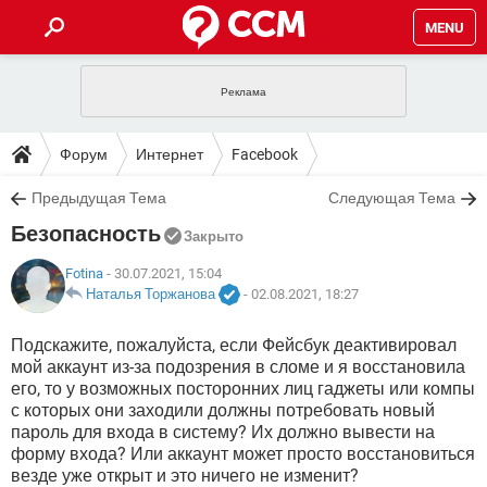
MENU
ГЛАВНАЯ
VPN
WHATSAPP
ПОЛЕЗНЫЕ СОВЕТЫ
Форум
Интернет
Facebook
INSTAGRAM
FACEBOOK
TIKTOK
TELEGRAM
ЗАГРУЗКИ
Предыдущая Тема
Следующая Тема
ИГРЫ
WINDOWS 10
WHATSAPP
INSTAGRAM
Безопасность
ВКОНТАКТЕ
TIKTOK
ВИДЕО
TELEGRAM
Закрыто
ФОРУМ
FACEBOOK
ИГРЫ
GOOGLE
WHATSAPP
YANDEX
INSTAGRAM
Fotina
- 30.07.2021, 15:04
WINDOWS 10
TIKTOK
ВКОНТАКТЕ
TELEGRAM
Наталья Торжанова
-
02.08.2021, 18:27
ЭНЦИКЛОПЕДИЯ
FACEBOOK
ИГРЫ
ВИДЕО
WHATSAPP
GOOGLE
INSTAGRAM
Подскажите, пожалуйста, если Фейсбук деактивировал
WINDOWS 10
TIKTOK
ВКОНТАКТЕ
TELEGRAM
мой аккаунт из-за подозрения в сломе и я восстановила
YANDEX
FACEBOOK
ИГРЫ
ВИДЕО
WHATSAPP
GOOGLE
INSTAGRAM
его, то у возможных посторонних лиц гаджеты или компы
WINDOWS 10
ВКОНТАКТЕ
с которых они заходили должны потребовать новый
YANDEX
FACEBOOK
ИГРЫ
пароль для входа в систему? Их должно вывести на
ВИДЕО
GOOGLE
форму входа? Или аккаунт может просто восстановиться
WINDOWS 10
ВКОНТАКТЕ
везде уже открыт и это ничего не изменит?
YANDEX