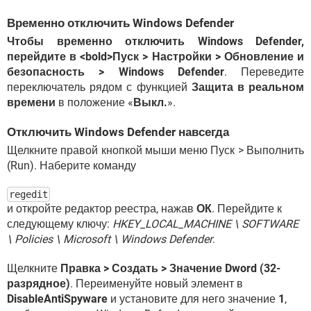
Временно отключить Windows Defender
Чтобы временно отключить Windows Defender,
перейдите в <bold>Пуск > Настройки > Обновление и
безопасность > Windows Defender
. Переведите
переключатель рядом с функцией
Защита в реальном
времени
в положение «
Выкл.
».
Отключить Windows Defender навсегда
Щелкните правой кнопкой мыши меню Пуск > Выполнить
(Run). Наберите команду
regedit
и откройте редактор реестра, нажав
ОК
. Перейдите к
следующему ключу:
HKEY_LOCAL_MACHINE \ SOFTWARE
\ Policies \ Microsoft \ Windows Defender
.
Щелкните
Правка > Создать > Значение Dword (32-
разрядное)
. Переименуйте новый элемент в
DisableAntiSpyware
и установите для него значение
1
,