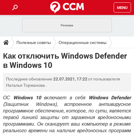
MENU
ГЛАВНАЯ
VPN
WHATSAPP
ПОЛЕЗНЫЕ СОВЕТЫ
Полезные советы
Операционные системы
INSTAGRAM
FACEBOOK
TIKTOK
TELEGRAM
ЗАГРУЗКИ
Как отключить Windows Defender
Windows
ИГРЫ
WINDOWS 10
WHATSAPP
INSTAGRAM
в Windows 10
ВКОНТАКТЕ
TIKTOK
ВИДЕО
TELEGRAM
ФОРУМ
FACEBOOK
ИГРЫ
GOOGLE
WHATSAPP
YANDEX
INSTAGRAM
Последнее обновление
22.07.2021, 17:22
от пользователя
WINDOWS 10
TIKTOK
ВКОНТАКТЕ
TELEGRAM
ЭНЦИКЛОПЕДИЯ
FACEBOOK
Наталья Торжанова
.
ИГРЫ
ВИДЕО
WHATSAPP
GOOGLE
INSTAGRAM
WINDOWS 10
TIKTOK
ВКОНТАКТЕ
TELEGRAM
ОС
Windows 10
включает в себя
Windows Defender
YANDEX
FACEBOOK
ИГРЫ
(Защитник Windows), встроенное антивирусное
ВИДЕО
WHATSAPP
GOOGLE
INSTAGRAM
программное обеспечение, которое, по сути, является
WINDOWS 10
ВКОНТАКТЕ
YANDEX
FACEBOOK
ИГРЫ
первой линией защиты от заражения вредоносными
ВИДЕО
GOOGLE
программами. Он сканирует ваш компьютер в режиме
WINDOWS 10
ВКОНТАКТЕ
реального времени на наличие вредоносных программ
YANDEX