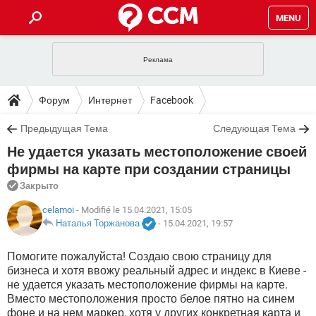
MENU
ГЛАВНАЯ
VPN
WHATSAPP
ПОЛЕЗНЫЕ СОВЕТЫ
Форум
Интернет
Facebook
INSTAGRAM
FACEBOOK
TIKTOK
TELEGRAM
ЗАГРУЗКИ
Предыдущая Тема
Следующая Тема
ИГРЫ
WINDOWS 10
WHATSAPP
INSTAGRAM
Не удается указать местоположение своей
ВКОНТАКТЕ
TIKTOK
ВИДЕО
TELEGRAM
ФОРУМ
FACEBOOK
ИГРЫ
фирмы на карте при создании страницы
GOOGLE
WHATSAPP
YANDEX
INSTAGRAM
Закрыто
WINDOWS 10
TIKTOK
ВКОНТАКТЕ
TELEGRAM
ЭНЦИКЛОПЕДИЯ
FACEBOOK
ИГРЫ
celamoi
- Modifié le 15.04.2021, 15:05
ВИДЕО
WHATSAPP
GOOGLE
INSTAGRAM
Наталья Торжанова
-
15.04.2021, 19:57
WINDOWS 10
TIKTOK
ВКОНТАКТЕ
TELEGRAM
YANDEX
FACEBOOK
ИГРЫ
ВИДЕО
WHATSAPP
GOOGLE
INSTAGRAM
Помогите пожалуйста! Создаю свою страницу для
WINDOWS 10
ВКОНТАКТЕ
бизнеса и хотя ввожу реальный адрес и индекс в Киеве -
YANDEX
FACEBOOK
ИГРЫ
не удается указать местоположение фирмы на карте.
ВИДЕО
GOOGLE
WINDOWS 10
ВКОНТАКТЕ
Вместо местоположения просто белое пятно на синем
YANDEX
фоне и на нем маркер, хотя у других конкретная карта и