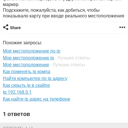
ВИДЕО
GOOGLE
маркер.
Подскажите, пожалуйста, как добиться, чтобы
YANDEX
показывало карту при вводе реального местоположения
Share
Похожие запросы:
Моё местоположение по ip
Мое местоположение ip
- Лучшие ответы
Моё местоположение
- Лучшие ответы
Как поменять ip компа
Найти компьютер по ip адресу
Как скрыть ip в скайпе
Ip 192.168.0.1
Как найти ip адрес на телефоне
1 ответов