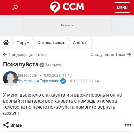
MENU
ГЛАВНАЯ
VPN
WHATSAPP
ПОЛЕЗНЫЕ СОВЕТЫ
Форум
Сотовая связь
Android
INSTAGRAM
FACEBOOK
TIKTOK
TELEGRAM
ЗАГРУЗКИ
Предыдущая Тема
Следующая Тема
ИГРЫ
WINDOWS 10
WHATSAPP
INSTAGRAM
Пожалуйста
ВКОНТАКТЕ
TIKTOK
ВИДЕО
TELEGRAM
Закрыто
ФОРУМ
FACEBOOK
ИГРЫ
GOOGLE
WHATSAPP
YANDEX
INSTAGRAM
bread_cute1
- 18.02.2021, 11:40
WINDOWS 10
TIKTOK
ВКОНТАКТЕ
TELEGRAM
Наталья Торжанова
-
18.02.2021, 21:14
ЭНЦИКЛОПЕДИЯ
FACEBOOK
ИГРЫ
ВИДЕО
WHATSAPP
GOOGLE
INSTAGRAM
У меня вылетело с аккаунта и я ввожу пороль и он не
WINDOWS 10
TIKTOK
ВКОНТАКТЕ
TELEGRAM
верный я пытался востановить с помощью номера
YANDEX
FACEBOOK
ИГРЫ
ВИДЕО
WHATSAPP
GOOGLE
INSTAGRAM
телефона но нечего,пожалуйста помогите вернуть
WINDOWS 10
ВКОНТАКТЕ
аккаунт
YANDEX
FACEBOOK
ИГРЫ
ВИДЕО
GOOGLE
Share
WINDOWS 10
ВКОНТАКТЕ
YANDEX