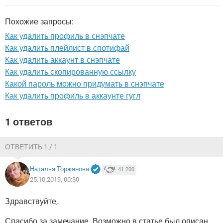
ВИДЕО
GOOGLE
YANDEX
Похожие запросы:
Как удалить профиль в снэпчате
Как удалить плейлист в спотифай
Как удалить аккаунт в снэпчате
Как удалить скопированную ссылку
Какой пароль можно придумать в снэпчате
Как удалить профиль в аккаунте гугл
1 ответов
ОТВЕТИТЬ 1 / 1
Наталья Торжанова
41 200
25.10.2019, 00:30
Здравствуйте,
Спасибо за замечание. Возможно в статье был описан