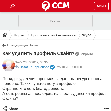
MENU
ГЛАВНАЯ
VPN
WHATSAPP
ПОЛЕЗНЫЕ СОВЕТЫ
Форум
Программное обеспечение
Skype
INSTAGRAM
FACEBOOK
TIKTOK
TELEGRAM
ЗАГРУЗКИ
Предыдущая Тема
ИГРЫ
WINDOWS 10
WHATSAPP
INSTAGRAM
Как удалить профиль Скайп?
ВКОНТАКТЕ
TIKTOK
ВИДЕО
TELEGRAM
Закрыто
ФОРУМ
FACEBOOK
ИГРЫ
GOOGLE
WHATSAPP
YANDEX
INSTAGRAM
SAV
- 23.10.2019, 00:36
WINDOWS 10
TIKTOK
ВКОНТАКТЕ
TELEGRAM
Наталья Торжанова
-
25.10.2019, 00:30
ЭНЦИКЛОПЕДИЯ
FACEBOOK
ИГРЫ
ВИДЕО
WHATSAPP
GOOGLE
INSTAGRAM
Порядок удаления профиля на данном ресурсе описан
WINDOWS 10
TIKTOK
ВКОНТАКТЕ
TELEGRAM
неверно. Таких пунктов нету в профиле.
YANDEX
FACEBOOK
ИГРЫ
ВИДЕО
WHATSAPP
GOOGLE
INSTAGRAM
Странно, что есть благодарность.
WINDOWS 10
ВКОНТАКТЕ
А есть реальная последовательность удаления профиля
YANDEX
FACEBOOK
ИГРЫ
Скайпа?
ВИДЕО
GOOGLE
WINDOWS 10
ВКОНТАКТЕ
YANDEX
Share