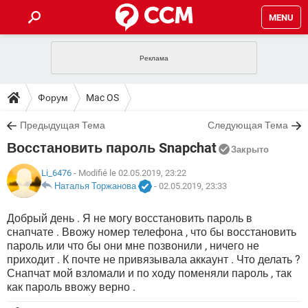
MENU
ГЛАВНАЯ
VPN
WHATSAPP
ПОЛЕЗНЫЕ СОВЕТЫ
Форум
Mac OS
INSTAGRAM
FACEBOOK
TIKTOK
TELEGRAM
ЗАГРУЗКИ
Предыдущая Тема
Следующая Тема
ИГРЫ
WINDOWS 10
WHATSAPP
INSTAGRAM
Восстановить пароль Snapchat
ВКОНТАКТЕ
TIKTOK
ВИДЕО
TELEGRAM
Закрыто
ФОРУМ
FACEBOOK
ИГРЫ
GOOGLE
WHATSAPP
YANDEX
INSTAGRAM
Li_6476
- Modifié le 02.05.2019, 23:22
WINDOWS 10
TIKTOK
ВКОНТАКТЕ
TELEGRAM
Наталья Торжанова
-
02.05.2019, 23:33
ЭНЦИКЛОПЕДИЯ
FACEBOOK
ИГРЫ
ВИДЕО
WHATSAPP
GOOGLE
INSTAGRAM
Добрый день . Я не могу восстановить пароль в
WINDOWS 10
TIKTOK
ВКОНТАКТЕ
TELEGRAM
снапчате . Ввожу номер телефона , что бы восстановить
YANDEX
FACEBOOK
ИГРЫ
ВИДЕО
WHATSAPP
GOOGLE
INSTAGRAM
пароль или что бы они мне позвонили , ничего не
WINDOWS 10
ВКОНТАКТЕ
приходит . К почте не привязывала аккаунт . Что делать ?
YANDEX
FACEBOOK
ИГРЫ
Снапчат мой взломали и по ходу поменяли пароль , так
ВИДЕО
GOOGLE
как пароль ввожу верно .
WINDOWS 10
ВКОНТАКТЕ
YANDEX