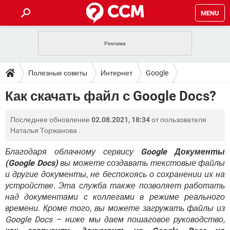
MENU
ГЛАВНАЯ
VPN
WHATSAPP
ПОЛЕЗНЫЕ СОВЕТЫ
Полезные советы
Интернет
Google
INSTAGRAM
FACEBOOK
TIKTOK
TELEGRAM
ЗАГРУЗКИ
Как скачать файл с Google Docs?
ИГРЫ
WINDOWS 10
WHATSAPP
INSTAGRAM
ВКОНТАКТЕ
TIKTOK
ВИДЕО
TELEGRAM
ФОРУМ
Последнее обновление
02.08.2021, 18:34
от пользователя
FACEBOOK
ИГРЫ
GOOGLE
WHATSAPP
YANDEX
INSTAGRAM
Наталья Торжанова
.
WINDOWS 10
TIKTOK
ВКОНТАКТЕ
TELEGRAM
ЭНЦИКЛОПЕДИЯ
FACEBOOK
ИГРЫ
Благодаря облачному сервису
Google Документы
ВИДЕО
WHATSAPP
GOOGLE
INSTAGRAM
(Google Docs)
вы можете создавать текстовые файлы
WINDOWS 10
TIKTOK
ВКОНТАКТЕ
TELEGRAM
YANDEX
FACEBOOK
ИГРЫ
и другие документы, не беспокоясь о сохранении их на
ВИДЕО
WHATSAPP
GOOGLE
INSTAGRAM
устройстве. Эта служба также позволяет работать
WINDOWS 10
ВКОНТАКТЕ
над документами с коллегами в режиме реального
YANDEX
FACEBOOK
ИГРЫ
времени. Кроме того, вы можете загружать файлы из
ВИДЕО
GOOGLE
WINDOWS 10
ВКОНТАКТЕ
Google Docs – ниже мы даем пошаговое руководство,
YANDEX