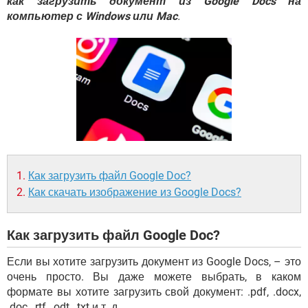
как загрузить документ из Google Docs на
ВИДЕО
GOOGLE
компьютер с Windows или Mac
.
YANDEX
Как загрузить файл Google Doc?
Как скачать изображение из Google Docs?
Как загрузить файл Google Doc?
Если вы хотите загрузить документ из Google Docs, – это
очень просто. Вы даже можете выбрать, в каком
формате вы хотите загрузить свой документ: .pdf, .docx,
.doc, .rtf, .odt, .txt и т. д.