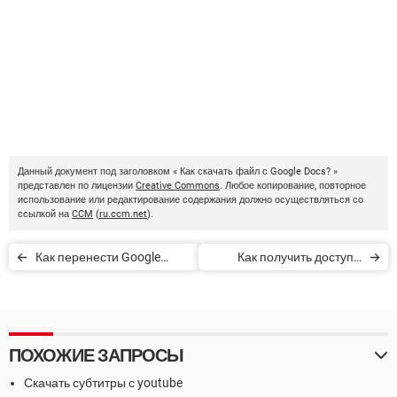
Данный документ под заголовком « Как скачать файл с Google Docs? »
представлен по лицензии
Creative Commons
. Любое копирование, повторное
использование или редактирование содержания должно осуществляться со
ссылкой на
CCM
(
ru.ccm.net
).
Как перенести Google
Как получить доступ к
Authenticator на новый
Google USA
телефон
ПОХОЖИЕ ЗАПРОСЫ
Скачать субтитры с youtube