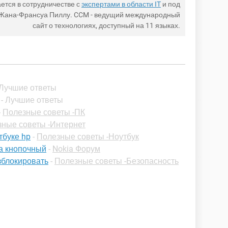
ется в сотрудничестве с
экспертами в области IT
и под
 Жана-Франсуа Пиллу. CCM - ведущий международный
сайт о технологиях, доступный на 11 языках.
 Лучшие ответы
- Лучшие ответы
-
Полезные советы -ПК
ные советы -Интернет
тбуке hp
-
Полезные советы -Ноутбук
иа кнопочный
-
Nokia Форум
азблокировать
-
Полезные советы -Безопасность