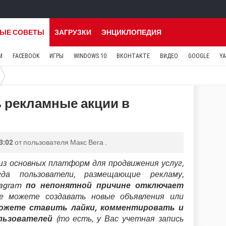
ЫЕ СОВЕТЫ
ЗАГРУЗКИ
ЭНЦИКЛОПЕДИЯ
M
FACEBOOK
ИГРЫ
WINDOWS 10
ВКОНТАКТЕ
ВИДЕО
GOOGLE
Y
ь рекламные акции в
3:02
от пользователя
Макс Вега
.
из основных платформ для продвижения услуг,
да пользователи, размещающие рекламу,
tagram
по непонятной причине отключает
е можете создавать новые объявления или
ожете ставить лайки, комментировать и
льзователей
(то есть, у Вас учетная запись