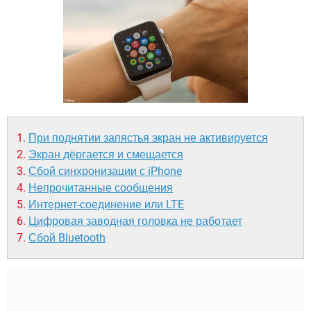
ВИДЕО
GOOGLE
YANDEX
При поднятии запястья экран не активируется
Экран дёргается и смещается
Сбой синхронизации с iPhone
Непрочитанные сообщения
Интернет-соединение или LTE
Цифровая заводная головка не работает
Сбой Bluetooth