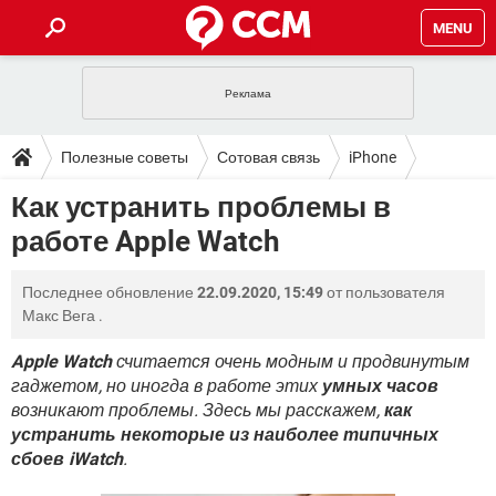
MENU
ГЛАВНАЯ
VPN
WHATSAPP
ПОЛЕЗНЫЕ СОВЕТЫ
Полезные советы
Сотовая связь
iPhone
INSTAGRAM
FACEBOOK
TIKTOK
TELEGRAM
ЗАГРУЗКИ
Как устранить проблемы в
ИГРЫ
WINDOWS 10
WHATSAPP
INSTAGRAM
работе Apple Watch
ВКОНТАКТЕ
TIKTOK
ВИДЕО
TELEGRAM
ФОРУМ
FACEBOOK
ИГРЫ
GOOGLE
WHATSAPP
YANDEX
INSTAGRAM
Последнее обновление
22.09.2020, 15:49
от пользователя
WINDOWS 10
TIKTOK
ВКОНТАКТЕ
TELEGRAM
ЭНЦИКЛОПЕДИЯ
FACEBOOK
Макс Вега
.
ИГРЫ
ВИДЕО
WHATSAPP
GOOGLE
INSTAGRAM
WINDOWS 10
TIKTOK
ВКОНТАКТЕ
TELEGRAM
Apple Watch
считается очень модным и продвинутым
YANDEX
FACEBOOK
ИГРЫ
гаджетом, но иногда в работе этих
умных часов
ВИДЕО
WHATSAPP
GOOGLE
INSTAGRAM
возникают проблемы. Здесь мы расскажем,
как
WINDOWS 10
ВКОНТАКТЕ
YANDEX
FACEBOOK
ИГРЫ
устранить некоторые из наиболее типичных
ВИДЕО
GOOGLE
сбоев iWatch
.
WINDOWS 10
ВКОНТАКТЕ
YANDEX