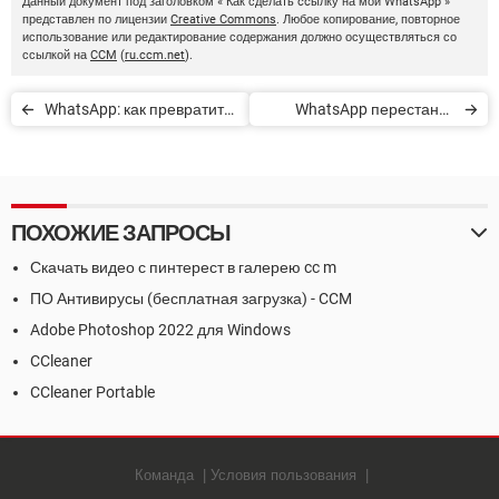
Данный документ под заголовком « Как сделать ccылку на мой WhatsApp »
представлен по лицензии
Creative Commons
. Любое копирование, повторное
использование или редактирование содержания должно осуществляться со
ссылкой на
CCM
(
ru.ccm.net
).
WhatsApp: как превратить
WhatsApp перестанет
голосовые сообщения в
работать на некоторых
текст
телефонах
ПОХОЖИЕ ЗАПРОСЫ
Скачать видео с пинтерест в галерею cc m
ПО Антивирусы (бесплатная загрузка) - CCM
Adobe Photoshop 2022 для Windows
CCleaner
CCleaner Portable
Команда
Условия пользования