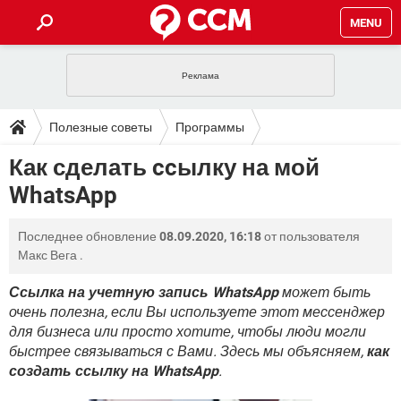
MENU
ГЛАВНАЯ
VPN
WHATSAPP
ПОЛЕЗНЫЕ СОВЕТЫ
Полезные советы
Программы
INSTAGRAM
FACEBOOK
TIKTOK
TELEGRAM
ЗАГРУЗКИ
Как сделать ccылку на мой
Служба мгновенных сообщений
ИГРЫ
WINDOWS 10
WHATSAPP
INSTAGRAM
WhatsApp
ВКОНТАКТЕ
TIKTOK
ВИДЕО
TELEGRAM
ФОРУМ
FACEBOOK
ИГРЫ
GOOGLE
WHATSAPP
YANDEX
INSTAGRAM
Последнее обновление
08.09.2020, 16:18
от пользователя
WINDOWS 10
TIKTOK
ВКОНТАКТЕ
TELEGRAM
ЭНЦИКЛОПЕДИЯ
FACEBOOK
Макс Вега
.
ИГРЫ
ВИДЕО
WHATSAPP
GOOGLE
INSTAGRAM
WINDOWS 10
TIKTOK
ВКОНТАКТЕ
TELEGRAM
Ссылка на учетную запись WhatsApp
может быть
YANDEX
FACEBOOK
ИГРЫ
очень полезна, если Вы используете этот мессенджер
ВИДЕО
WHATSAPP
GOOGLE
INSTAGRAM
для бизнеса или просто хотите, чтобы люди могли
WINDOWS 10
ВКОНТАКТЕ
YANDEX
FACEBOOK
ИГРЫ
быстрее связываться с Вами. Здесь мы объясняем,
как
ВИДЕО
GOOGLE
создать ссылку на WhatsApp
.
WINDOWS 10
ВКОНТАКТЕ
YANDEX