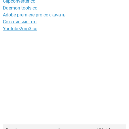
Clipconverter cc
Daemon tools cc
Adobe premiere pro cc скачать
Cc в письме это
Youtube2mp3 cc