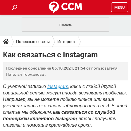
MENU
ГЛАВНАЯ
VPN
WHATSAPP
ПОЛЕЗНЫЕ СОВЕТЫ
Полезные советы
Интернет
INSTAGRAM
FACEBOOK
TIKTOK
TELEGRAM
ЗАГРУЗКИ
Как связаться с Instagram
ИГРЫ
WINDOWS 10
WHATSAPP
INSTAGRAM
ВКОНТАКТЕ
TIKTOK
ВИДЕО
TELEGRAM
ФОРУМ
Последнее обновление
05.10.2021, 21:54
от пользователя
FACEBOOK
ИГРЫ
GOOGLE
WHATSAPP
YANDEX
INSTAGRAM
Наталья Торжанова
.
WINDOWS 10
TIKTOK
ВКОНТАКТЕ
TELEGRAM
ЭНЦИКЛОПЕДИЯ
FACEBOOK
ИГРЫ
С учетной записью
Instagram
, как и с любой другой
ВИДЕО
WHATSAPP
GOOGLE
INSTAGRAM
социальной сетью, могут иногда возникать проблемы.
WINDOWS 10
TIKTOK
ВКОНТАКТЕ
TELEGRAM
YANDEX
FACEBOOK
ИГРЫ
Например, вы не можете подключиться или ваша
ВИДЕО
WHATSAPP
GOOGLE
INSTAGRAM
учетная запись оказалась заблокирована и т. д. В этой
WINDOWS 10
ВКОНТАКТЕ
статье мы объясним,
как связаться со службой
YANDEX
FACEBOOK
ИГРЫ
поддержки клиентов Instagram
ВИДЕО
GOOGLE
, чтобы получить
WINDOWS 10
ВКОНТАКТЕ
ответы и помощь в кратчайшие сроки.
YANDEX