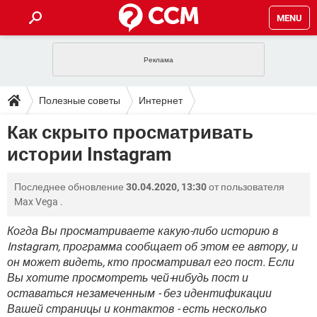
MENU
ГЛАВНАЯ
VPN
WHATSAPP
ПОЛЕЗНЫЕ СОВЕТЫ
Полезные советы
Интернет
INSTAGRAM
FACEBOOK
TIKTOK
TELEGRAM
ЗАГРУЗКИ
Как скрыто просматривать
ИГРЫ
WINDOWS 10
WHATSAPP
INSTAGRAM
истории Instagram
ВКОНТАКТЕ
TIKTOK
ВИДЕО
TELEGRAM
ФОРУМ
FACEBOOK
ИГРЫ
GOOGLE
WHATSAPP
YANDEX
INSTAGRAM
Последнее обновление
30.04.2020, 13:30
от пользователя
WINDOWS 10
TIKTOK
ВКОНТАКТЕ
TELEGRAM
ЭНЦИКЛОПЕДИЯ
FACEBOOK
Max Vega
.
ИГРЫ
ВИДЕО
WHATSAPP
GOOGLE
INSTAGRAM
WINDOWS 10
TIKTOK
ВКОНТАКТЕ
TELEGRAM
Когда Вы просматриваете какую-либо историю в
YANDEX
FACEBOOK
ИГРЫ
Instagram, программа сообщает об этом ее автору, и
ВИДЕО
WHATSAPP
GOOGLE
INSTAGRAM
он может видеть, кто просматривал его пост. Если
WINDOWS 10
ВКОНТАКТЕ
YANDEX
FACEBOOK
ИГРЫ
Вы хотите просмотреть чей-нибудь пост и
ВИДЕО
GOOGLE
оставаться незамеченным - без идентификации
WINDOWS 10
ВКОНТАКТЕ
Вашей страницы и контактов - есть несколько
YANDEX