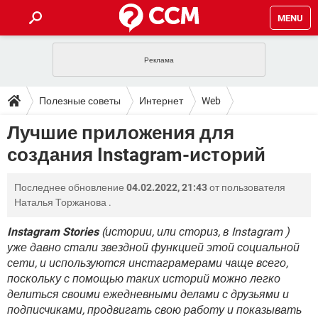
MENU
ГЛАВНАЯ
VPN
WHATSAPP
ПОЛЕЗНЫЕ СОВЕТЫ
Полезные советы
Интернет
Web
INSTAGRAM
FACEBOOK
TIKTOK
TELEGRAM
ЗАГРУЗКИ
Лучшие приложения для
ИГРЫ
WINDOWS 10
WHATSAPP
INSTAGRAM
создания Instagram-историй
ВКОНТАКТЕ
TIKTOK
ВИДЕО
TELEGRAM
ФОРУМ
FACEBOOK
ИГРЫ
GOOGLE
WHATSAPP
YANDEX
INSTAGRAM
Последнее обновление
04.02.2022, 21:43
от пользователя
WINDOWS 10
TIKTOK
ВКОНТАКТЕ
TELEGRAM
ЭНЦИКЛОПЕДИЯ
FACEBOOK
Наталья Торжанова
.
ИГРЫ
ВИДЕО
WHATSAPP
GOOGLE
INSTAGRAM
WINDOWS 10
TIKTOK
ВКОНТАКТЕ
TELEGRAM
Instagram Stories
(истории, или сториз, в Instagram )
YANDEX
FACEBOOK
ИГРЫ
уже давно стали звездной функцией этой социальной
ВИДЕО
WHATSAPP
GOOGLE
INSTAGRAM
сети, и используются инстаграмерами чаще всего,
WINDOWS 10
ВКОНТАКТЕ
YANDEX
FACEBOOK
ИГРЫ
поскольку с помощью таких историй можно легко
ВИДЕО
GOOGLE
делиться своими ежедневными делами с друзьями и
WINDOWS 10
ВКОНТАКТЕ
подписчиками, продвигать свою работу и показывать
YANDEX