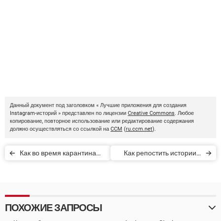
Данный документ под заголовком « Лучшие приложения для создания
Instagram-историй » представлен по лицензии
Creative Commons
. Любое
копирование, повторное использование или редактирование содержания
должно осуществляться со ссылкой на
CCM
(
ru.ccm.net
).
Как во время карантина
Как репостить истории в
бесплатно получить
Instagram
доступ к Pornhub Premium
ПОХОЖИЕ ЗАПРОСЫ