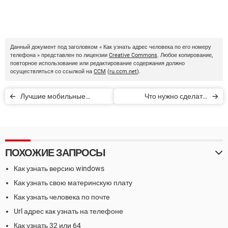
Данный документ под заголовком « Как узнать адрес человека по его номеру
телефона » представлен по лицензии
Creative Commons
. Любое копирование,
повторное использование или редактирование содержания должно
осуществляться со ссылкой на
CCM
(
ru.ccm.net
).
Лучшие мобильные
Что нужно сделать,
телефоны для детей
прежде чем поменять
старый мобильный
телефон
ПОХОЖИЕ ЗАПРОСЫ
Как узнать версию windows
Как узнать свою материнскую плату
Как узнать человека по почте
Url адрес как узнать на телефоне
Как узнать 32 или 64