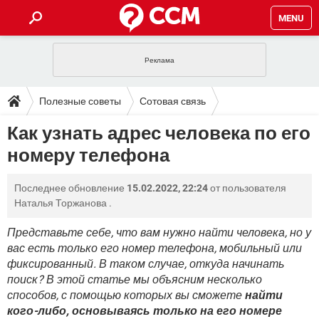
MENU
ГЛАВНАЯ
VPN
WHATSAPP
ПОЛЕЗНЫЕ СОВЕТЫ
Полезные советы
Сотовая связь
INSTAGRAM
FACEBOOK
TIKTOK
TELEGRAM
ЗАГРУЗКИ
Как узнать адрес человека по его
ИГРЫ
WINDOWS 10
WHATSAPP
INSTAGRAM
номеру телефона
ВКОНТАКТЕ
TIKTOK
ВИДЕО
TELEGRAM
ФОРУМ
FACEBOOK
ИГРЫ
GOOGLE
WHATSAPP
YANDEX
INSTAGRAM
Последнее обновление
15.02.2022, 22:24
от пользователя
WINDOWS 10
TIKTOK
ВКОНТАКТЕ
TELEGRAM
ЭНЦИКЛОПЕДИЯ
FACEBOOK
Наталья Торжанова
.
ИГРЫ
ВИДЕО
WHATSAPP
GOOGLE
INSTAGRAM
WINDOWS 10
TIKTOK
ВКОНТАКТЕ
TELEGRAM
Представьте себе, что вам нужно найти человека, но у
YANDEX
FACEBOOK
ИГРЫ
вас есть только его номер телефона, мобильный или
ВИДЕО
WHATSAPP
GOOGLE
INSTAGRAM
фиксированный. В таком случае, откуда начинать
WINDOWS 10
ВКОНТАКТЕ
YANDEX
FACEBOOK
ИГРЫ
поиск? В этой статье мы объясним несколько
ВИДЕО
GOOGLE
способов, с помощью которых вы сможете
найти
WINDOWS 10
ВКОНТАКТЕ
кого-либо, основываясь только на его номере
YANDEX