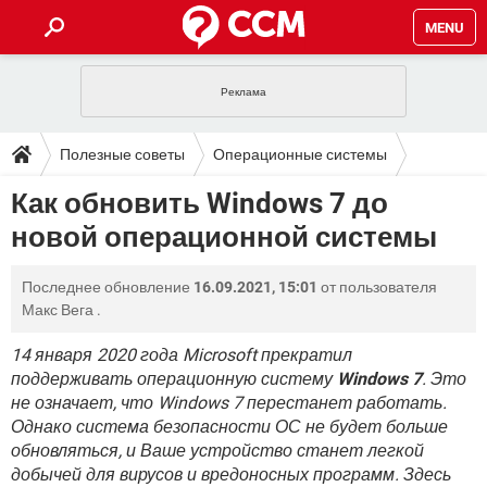
MENU
ГЛАВНАЯ
VPN
WHATSAPP
ПОЛЕЗНЫЕ СОВЕТЫ
Полезные советы
Операционные системы
INSTAGRAM
FACEBOOK
TIKTOK
TELEGRAM
ЗАГРУЗКИ
Как обновить Windows 7 до
Windows
Windows 7
ИГРЫ
WINDOWS 10
WHATSAPP
INSTAGRAM
новой операционной системы
ВКОНТАКТЕ
TIKTOK
ВИДЕО
TELEGRAM
ФОРУМ
FACEBOOK
ИГРЫ
GOOGLE
WHATSAPP
YANDEX
INSTAGRAM
Последнее обновление
16.09.2021, 15:01
от пользователя
WINDOWS 10
TIKTOK
ВКОНТАКТЕ
TELEGRAM
ЭНЦИКЛОПЕДИЯ
FACEBOOK
Макс Вега
.
ИГРЫ
ВИДЕО
WHATSAPP
GOOGLE
INSTAGRAM
WINDOWS 10
TIKTOK
ВКОНТАКТЕ
TELEGRAM
14 января 2020 года Microsoft прекратил
YANDEX
FACEBOOK
ИГРЫ
поддерживать операционную систему
Windows 7
. Это
ВИДЕО
WHATSAPP
GOOGLE
INSTAGRAM
не означает, что Windows 7 перестанет работать.
WINDOWS 10
ВКОНТАКТЕ
YANDEX
FACEBOOK
ИГРЫ
Однако система безопасности ОС не будет больше
ВИДЕО
GOOGLE
обновляться, и Ваше устройство станет легкой
WINDOWS 10
ВКОНТАКТЕ
добычей для вирусов и вредоносных программ. Здесь
YANDEX