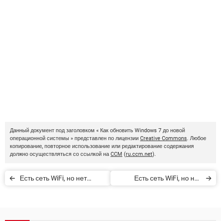
Данный документ под заголовком « Как обновить Windows 7 до новой
операционной системы » представлен по лицензии
Creative Commons
. Любое
копирование, повторное использование или редактирование содержания
должно осуществляться со ссылкой на
CCM
(
ru.ccm.net
).
Есть сеть WiFi, но нет
Есть сеть WiFi, но нет
подключения к Интернету
подключения к Интернету