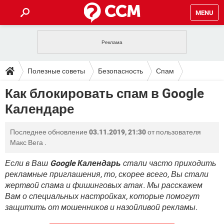
MENU
ГЛАВНАЯ
VPN
WHATSAPP
ПОЛЕЗНЫЕ СОВЕТЫ
Полезные советы
Безопасность
Спам
INSTAGRAM
FACEBOOK
TIKTOK
TELEGRAM
ЗАГРУЗКИ
Как блокировать спам в Google
ИГРЫ
WINDOWS 10
WHATSAPP
INSTAGRAM
Календаре
ВКОНТАКТЕ
TIKTOK
ВИДЕО
TELEGRAM
ФОРУМ
FACEBOOK
ИГРЫ
GOOGLE
WHATSAPP
YANDEX
INSTAGRAM
Последнее обновление
03.11.2019, 21:30
от пользователя
WINDOWS 10
TIKTOK
ВКОНТАКТЕ
TELEGRAM
ЭНЦИКЛОПЕДИЯ
FACEBOOK
Макс Вега
.
ИГРЫ
ВИДЕО
WHATSAPP
GOOGLE
INSTAGRAM
WINDOWS 10
TIKTOK
ВКОНТАКТЕ
TELEGRAM
Если в Ваш
Google Календарь
стали часто приходить
YANDEX
FACEBOOK
ИГРЫ
рекламные приглашения, то, скорее всего, Вы стали
ВИДЕО
WHATSAPP
GOOGLE
INSTAGRAM
жертвой спама и фишинговых атак. Мы расскажем
WINDOWS 10
ВКОНТАКТЕ
YANDEX
FACEBOOK
ИГРЫ
Вам о специальных настройках, которые помогут
ВИДЕО
GOOGLE
защитить от мошенников и назойливой рекламы.
WINDOWS 10
ВКОНТАКТЕ
YANDEX