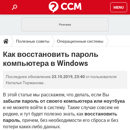
MENU
ГЛАВНАЯ
VPN
WHATSAPP
ПОЛЕЗНЫЕ СОВЕТЫ
Полезные советы
Операционные системы
INSTAGRAM
FACEBOOK
TIKTOK
TELEGRAM
ЗАГРУЗКИ
Как восстановить пароль
Windows
ИГРЫ
WINDOWS 10
WHATSAPP
INSTAGRAM
компьютера в Windows
ВКОНТАКТЕ
TIKTOK
ВИДЕО
TELEGRAM
ФОРУМ
FACEBOOK
ИГРЫ
GOOGLE
WHATSAPP
YANDEX
INSTAGRAM
Последнее обновление
23.10.2019, 23:40
от пользователя
WINDOWS 10
TIKTOK
ВКОНТАКТЕ
TELEGRAM
ЭНЦИКЛОПЕДИЯ
FACEBOOK
Наталья Торжанова
.
ИГРЫ
ВИДЕО
WHATSAPP
GOOGLE
INSTAGRAM
WINDOWS 10
TIKTOK
ВКОНТАКТЕ
TELEGRAM
В этой статье мы расскажем, что делать, если Вы
YANDEX
FACEBOOK
ИГРЫ
забыли пароль от своего компьютера или ноутбука
ВИДЕО
WHATSAPP
GOOGLE
INSTAGRAM
и не можете войти в систему. Такие случае совсем не
WINDOWS 10
ВКОНТАКТЕ
YANDEX
FACEBOOK
ИГРЫ
редкие, и тут будет полезно знать, как
восстановить
ВИДЕО
GOOGLE
пароль
, причем, без необходимости его сброса и без
WINDOWS 10
ВКОНТАКТЕ
потери каких-либо данных.
YANDEX