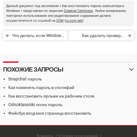
Данный документ под заголовком « Как восстановить пароль компьютера в
Windows » представлен по лицензии
Creative Commons
. Любое копирование,
повторное использование или редактирование содержания должно
осуществляться со ссылкой на
CCM
(
ru.ccm.net
).
Что делать, если Windows
Как удалить проверку
не распознает флешку
пароля при запуске
Windows 10
ПОХОЖИЕ ЗАПРОСЫ
Snapchat пароль
Как поменять пароль в спотифай
Как восстановить ярлыки на рабочем столе
Odnoklassniki логин пароль
Фейсбук вход моя страница восстановить
Команда
Условия пользования