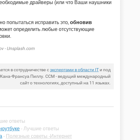
еобходимые драйверы (или что Ваши наушники
жно попытаться исправить это,
обновив
оможет определить любые отсутствующие
овки.
v - Unsplash.com
ется в сотрудничестве с
экспертами в области IT
и под
 Жана-Франсуа Пиллу. CCM - ведущий международный
сайт о технологиях, доступный на 11 языках.
шие ответы
ноутбуке
- Лучшие ответы
а
-
Полезные советы -Интернет