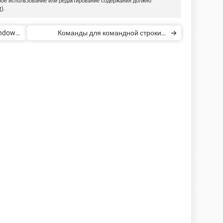
рное использование или редактирование содержания должно
t
).
indows
Команды для командной строки в
Windows