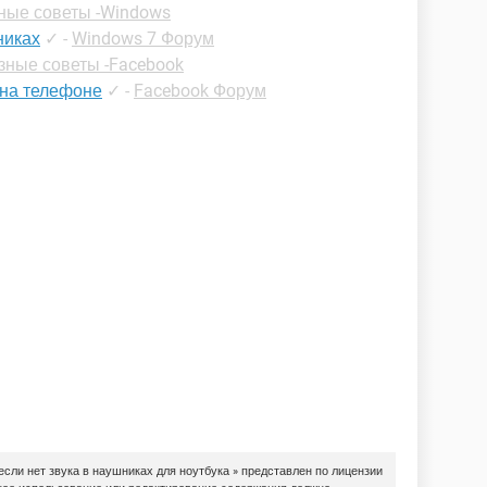
ные советы -Windows
никах
✓
-
Windows 7 Форум
зные советы -Facebook
 на телефоне
✓
-
Facebook Форум
если нет звука в наушниках для ноутбука » представлен по лицензии