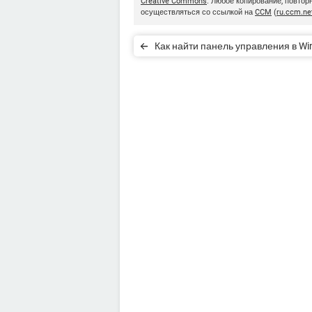
Creative Commons
. Любое копирование, повто
осуществляться со ссылкой на
CCM
(
ru.ccm.ne
Как найти панель управления в W
10