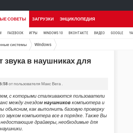
ЫЕ СОВЕТЫ
ЗАГРУЗКИ
ЭНЦИКЛОПЕДИЯ
M
FACEBOOK
ИГРЫ
WINDOWS 10
ВКОНТАКТЕ
ВИДЕО
GOOGLE
Y
нные системы
Windows
т звука в наушниках для
6:58
от пользователя
Макс Вега
.
лем, с которыми сталкиваются пользователи
онанс между гнездом
наушников
компьютера и
 мы объясним, как выполнить базовую проверку
со звуком компьютера все в порядке. Также Вы
 недостающие драйверы, необходимые для
 наушники.