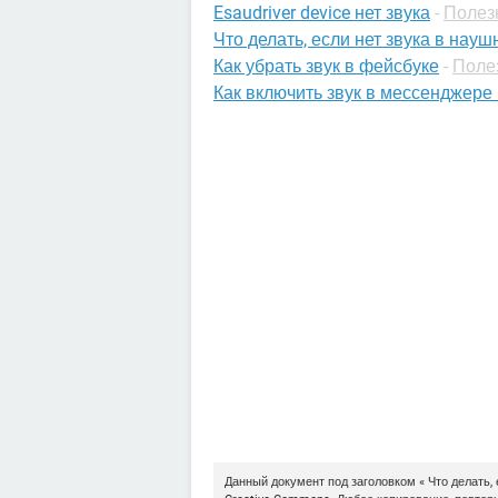
Esaudriver device нет звука
-
Полез
Что делать, если нет звука в науш
Как убрать звук в фейсбуке
-
Поле
Как включить звук в мессенджере
Данный документ под заголовком « Что делать, 