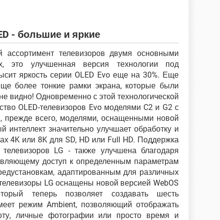
D - большие и яркие
й ассортимент телевизоров двумя основными
х, это улучшенная версия технологии под
ысит яркость серии OLED Evo еще на 30%. Еще
ще более тонкие рамки экрана, которые были
не видно! Одновременно с этой технологической
ство OLED-телевизоров Evo моделями C2 и G2 с
, прежде всего, моделями, оснащенными новой
ый интеллект значительно улучшает обработку и
ах 4K или 8K для SD, HD или Full HD. Поддержка
а телевизоров LG - также улучшена благодаря
тавляющему доступ к определенным параметрам
и предустановкам, адаптированным для различных
ые телевизоры LG оснащены новой версией WebOS
торый теперь позволяет создавать шесть
меет режим Ambient, позволяющий отображать
оту, личные фотографии или просто время и