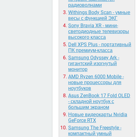
радиоволнами
Withings Body Scan - умные
весы с функцией ЭКГ
Sony Bravia XR - мини-
светодиодные телевизоры
высокого класса
Dell XPS Plus - портативный
ПК премиум-класса
Samsung Odyssey Ark -
гигантский изогнутый
монитор
AMD Ryzen 6000 Mobile -
новые процессоры для
ноутбуков
Asus ZenBook 17 Fold OLED
- складной ноутбук с
большим экраном
Новые видеокарты Nvidia
GeForce RTX
Samsung The Freestyle -
компактный умный