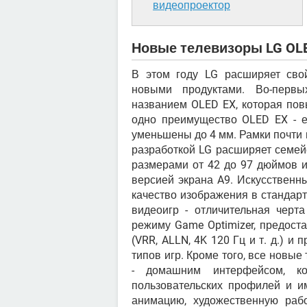
видеопроектор
Новые телевизоры LG OLE
В этом году LG расширяет сво
новыми продуктами. Во-первы
названием OLED EX, которая пов
одно преимущество OLED EX - е
уменьшены до 4 мм. Рамки почти 
разработкой LG расширяет семей
размерами от 42 до 97 дюймов и
версией экрана A9. Искусственн
качество изображения в стандарт
видеоигр - отличительная черт
режиму Game Optimizer, предос
(VRR, ALLN, 4K 120 Гц и т. д.) 
типов игр. Кроме того, все нов
- домашним интерфейсом, ко
пользовательских профилей и и
анимацию, художественную раб