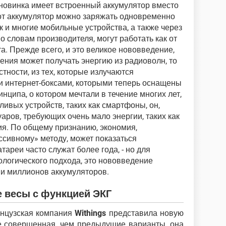
 новинка имеет встроенный аккумулятор вместо
от аккумулятор можно заряжать одновременно
ак и многие мобильные устройства, а также через
о словам производителя, могут работать как от
та. Прежде всего, и это великое нововведение,
ения может получать энергию из радиоволн, то
стности, из тех, которые излучаются
и интернет-боксами, которыми теперь оснащены
инципа, о котором мечтали в течение многих лет,
ивых устройств, таких как смартфоны, он,
уаров, требующих очень мало энергии, таких как
я. По общему признанию, экономия,
ссивному» методу, может показаться
атареи часто служат более года, - но для
логического подхода, это нововведение
ии миллионов аккумуляторов.
ые весы с функцией ЭКГ
анцузская компания
Withings
представила новую
ее совершенная, чем предыдущие варианты, она