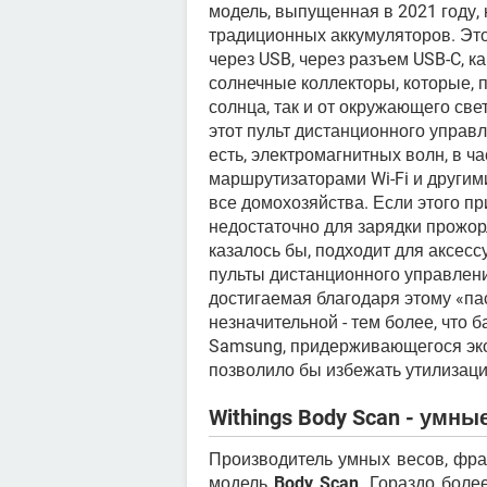
модель, выпущенная в 2021 году,
традиционных аккумуляторов. Эт
через USB, через разъем USB-C, к
солнечные коллекторы, которые, п
солнца, так и от окружающего све
этот пульт дистанционного управл
есть, электромагнитных волн, в ча
маршрутизаторами Wi-Fi и другим
все домохозяйства. Если этого пр
недостаточно для зарядки прожорл
казалось бы, подходит для аксесс
пульты дистанционного управлени
достигаемая благодаря этому «па
незначительной - тем более, что б
Samsung, придерживающегося эко
позволило бы избежать утилизац
Withings Body Scan - умн
Производитель умных весов, фр
модель
Body Scan
. Гораздо бол