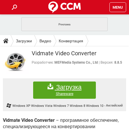
MENU
ГЛАВНАЯ
VPN
WHATSAPP
ПОЛЕЗНЫЕ СОВЕТЫ
Загрузки
Видео
Конвертация
INSTAGRAM
FACEBOOK
TIKTOK
TELEGRAM
ЗАГРУЗКИ
Vidmate Video Converter
ИГРЫ
WINDOWS 10
WHATSAPP
INSTAGRAM
ВКОНТАКТЕ
TIKTOK
ВИДЕО
TELEGRAM
Разработчик:
MEFMedia Systems Co., Ltd
Версия:
8.8.5
ФОРУМ
FACEBOOK
ИГРЫ
GOOGLE
WHATSAPP
YANDEX
INSTAGRAM
WINDOWS 10
TIKTOK
ВКОНТАКТЕ
TELEGRAM
ЭНЦИКЛОПЕДИЯ
FACEBOOK
ИГРЫ
Загрузка
ВИДЕО
WHATSAPP
GOOGLE
INSTAGRAM
WINDOWS 10
TIKTOK
ВКОНТАКТЕ
TELEGRAM
Shareware
YANDEX
FACEBOOK
ИГРЫ
ВИДЕО
WHATSAPP
GOOGLE
INSTAGRAM
Windows XP Windows Vista Windows 7 Windows 8 Windows 10
-
Английский
WINDOWS 10
ВКОНТАКТЕ
YANDEX
FACEBOOK
ИГРЫ
ВИДЕО
GOOGLE
Vidmate Video Converter
– программное обеспечение,
WINDOWS 10
ВКОНТАКТЕ
специализирующееся на конвертировании
YANDEX