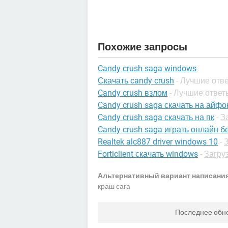
Похожие запросы
Candy crush saga windows
Скачать candy crush
- Лучшие отв
Candy crush взлом
- Лучшие ответ
Candy crush saga скачать на айфо
Candy crush saga скачать на пк
-
З
Candy crush saga играть онлайн б
Realtek alc887 driver windows 10
-
Forticlient скачать windows
-
Загруз
Альтернативный вариант написания
краш сага
Последнее обн