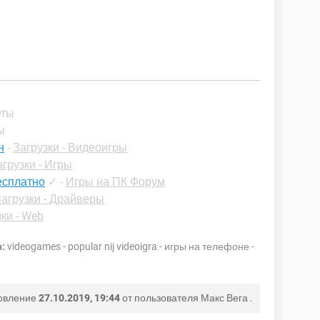
еты
ы
н
-
Загрузки - Видеоигры
агрузки - Игры
есплатно
✓
-
Игры на ПК Форум
Загрузки - Драйверы
ки - Web
:
videogames - popular nij videoigra - игры на телефоне -
овление
27.10.2019, 19:44
от пользователя
Макс Вега
.