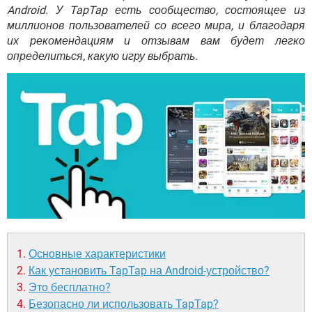
ВИДЕО
GOOGLE
Android. У TapTap есть сообщество, состоящее из
миллионов пользователей со всего мира, и благодаря
YANDEX
их рекомендациям и отзывам вам будет легко
определиться, какую игру выбрать.
Основные характеристики
Как установить TapTap на Android-устройство?
Это бесплатно?
Безопасно ли использовать TapTap?