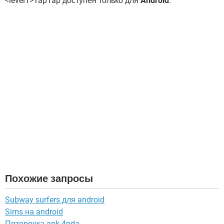
<level1>TapTap доступен только для
Android
.
Похожие запросы
Subway surfers для android
Sims на android
Пятерочка apk 4pda