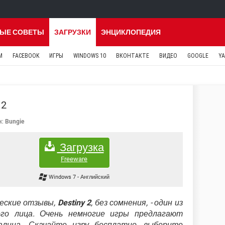
ЫЕ СОВЕТЫ
ЗАГРУЗКИ
ЭНЦИКЛОПЕДИЯ
M
FACEBOOK
ИГРЫ
WINDOWS 10
ВКОНТАКТЕ
ВИДЕО
GOOGLE
Y
 2
к:
Bungie
Загрузка
Freeware
Windows 7
-
Английский
еские отзывы,
Destiny 2
, без сомнения, - один из
го лица. Очень немногие игры предлагают
алина. Скачайте игру бесплатно, выберите