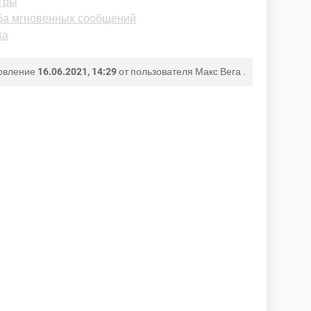
игры
жба мгновенных сообщений
ка
овление
16.06.2021, 14:29
от пользователя
Макс Вега
.