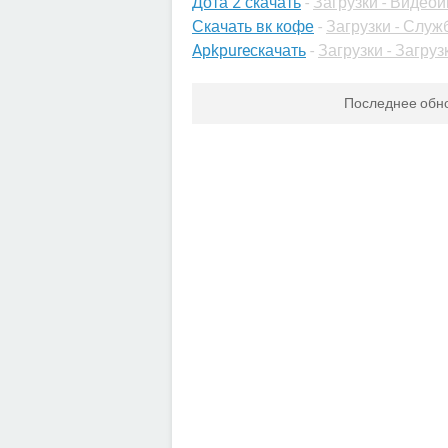
Дота 2 скачать
-
Загрузки - Видео
Скачать вк кофе
-
Загрузки - Слу
Apkpureскачать
-
Загрузки - Загруз
Последнее обн