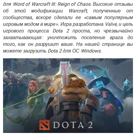
ВИДЕО
GOOGLE
для Word of Warcraft III: Reign of Chaos. Высокие отзывы
об этой модификации Warcraft, полученные от
YANDEX
сообщества, вскоре сделали ее «самым популярным
игровым модом в мире». Игра разработана Valve, и цель
игрового процесса Dota 2 проста, но чрезвычайно
захватывающая: уничтожить поселение врага до
того, как он разрушит ваше. На нашей странице вы
можете загрузить Dota 2 для ОС Windows.