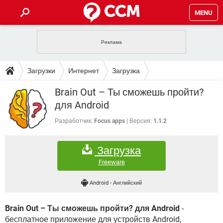
MENU
ГЛАВНАЯ
VPN
WHATSAPP
ПОЛЕЗНЫЕ СОВЕТЫ
Загрузки
Интернет
Загрузка
INSTAGRAM
FACEBOOK
TIKTOK
TELEGRAM
ЗАГРУЗКИ
Brain Out – Ты сможешь пройти?
ИГРЫ
WINDOWS 10
WHATSAPP
INSTAGRAM
для Android
ВКОНТАКТЕ
TIKTOK
ВИДЕО
TELEGRAM
ФОРУМ
FACEBOOK
ИГРЫ
Разработчик:
Focus apps
Версия:
1.1.2
GOOGLE
WHATSAPP
YANDEX
INSTAGRAM
WINDOWS 10
TIKTOK
ВКОНТАКТЕ
TELEGRAM
ЭНЦИКЛОПЕДИЯ
FACEBOOK
ИГРЫ
Загрузка
ВИДЕО
WHATSAPP
GOOGLE
INSTAGRAM
WINDOWS 10
TIKTOK
ВКОНТАКТЕ
TELEGRAM
Freeware
YANDEX
FACEBOOK
ИГРЫ
ВИДЕО
WHATSAPP
GOOGLE
INSTAGRAM
Android
-
Английский
WINDOWS 10
ВКОНТАКТЕ
YANDEX
FACEBOOK
ИГРЫ
ВИДЕО
GOOGLE
Brain Out – Ты сможешь пройти? для Android
-
WINDOWS 10
ВКОНТАКТЕ
YANDEX
бесплатное приложение для устройств Android,