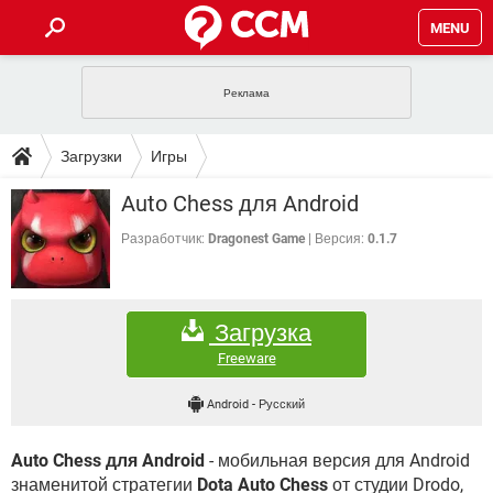
MENU
ГЛАВНАЯ
VPN
WHATSAPP
ПОЛЕЗНЫЕ СОВЕТЫ
Загрузки
Игры
INSTAGRAM
FACEBOOK
TIKTOK
TELEGRAM
ЗАГРУЗКИ
Auto Chess для Android
ИГРЫ
WINDOWS 10
WHATSAPP
INSTAGRAM
ВКОНТАКТЕ
TIKTOK
ВИДЕО
TELEGRAM
Разработчик:
Dragonest Game
Версия:
0.1.7
ФОРУМ
FACEBOOK
ИГРЫ
GOOGLE
WHATSAPP
YANDEX
INSTAGRAM
WINDOWS 10
TIKTOK
ВКОНТАКТЕ
TELEGRAM
ЭНЦИКЛОПЕДИЯ
FACEBOOK
ИГРЫ
Загрузка
ВИДЕО
WHATSAPP
GOOGLE
INSTAGRAM
WINDOWS 10
TIKTOK
ВКОНТАКТЕ
TELEGRAM
Freeware
YANDEX
FACEBOOK
ИГРЫ
ВИДЕО
WHATSAPP
GOOGLE
INSTAGRAM
Android
-
Русский
WINDOWS 10
ВКОНТАКТЕ
YANDEX
FACEBOOK
ИГРЫ
ВИДЕО
GOOGLE
Auto Chess для Android
- мобильная версия для Android
WINDOWS 10
ВКОНТАКТЕ
YANDEX
знаменитой стратегии
Dota Auto Chess
от студии Drodo,