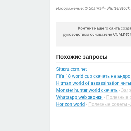
Изображение: © Scanrail - Shutterstock
Контент нашего сайта созда
руководством основателя CCM.net
Похожие запросы
Site:ru.ccm.net
Fifa 18 world cup скачать на андр
Hitman world of assassination чит
Monster hunter world скачать
-
Загр
Whatsapp web звонки
-
Полезные 
Horizon world
-
Полезные советы -