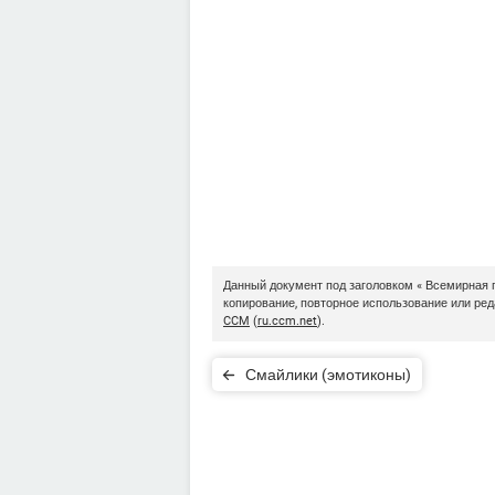
Данный документ под заголовком « Всемирная 
копирование, повторное использование или ре
CCM
(
ru.ccm.net
).
Смайлики (эмотиконы)