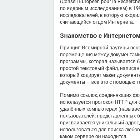
(Conseil Européen pour la Recherc
по ядерным исследованиям) в 199
исследователей, в которую входил
считающийся отцом Интернета.
Знакомство с Интернето
Принцип Всемирной паутины осно
перемещения между документами
программы, которая называется б
простой текстовый файл, написан
который кодирует макет документ
документы – все это с помощью т
Помимо ссылок, соединяющих фор
используется протокол HTTP для
удалённых компьютерах (называе
пользователей, представленных 
присваивается уникальный адрес
использоваться для поиска любого
каком сервере он находится.