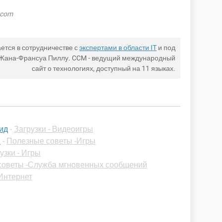
.com
ется в сотрудничестве с
экспертами в области IT
и под
 Жана-Франсуа Пиллу. CCM - ведущий международный
сайт о технологиях, доступный на 11 языках.
оид
-
Загрузки - Видеоигры
ы
-
Полезные советы -Игры
узки - Игры
советы -Служба мгновенных сообщений
Интернет