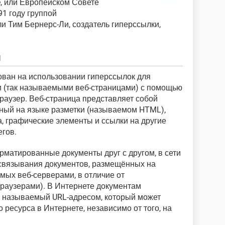
he, или Европейском Совете
1 году группой
и Тим Бернерс-Ли, создатель гиперссылки,
м
ван на использовании гиперссылок для
 (так называемыми веб-страницами) с помощью
раузер. Веб-страница представляет собой
ный на языке разметки (называемом HTML),
а, графические элементы и ссылки на другие
егов.
матированные документы друг с другом, в сети
 связывания документов, размещённых на
мых веб-серверами, в отличие от
браузерами). В Интернете документам
, называемый URL-адресом, который может
 ресурса в Интернете, независимо от того, на