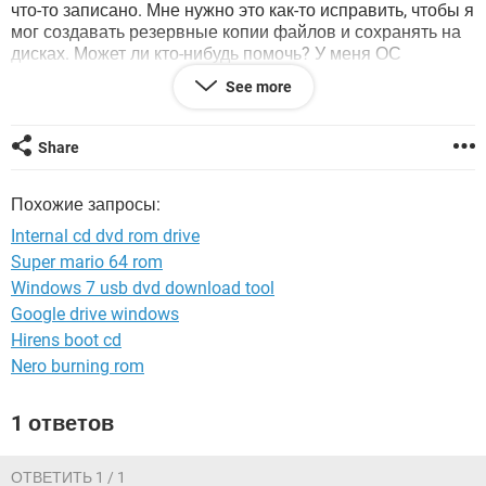
ВИДЕО
GOOGLE
что-то записано. Мне нужно это как-то исправить, чтобы я
мог создавать резервные копии файлов и сохранять на
YANDEX
дисках. Может ли кто-нибудь помочь? У меня ОС
Microsoft Windows XP Home Edition
See more
Version:5.1.2600 Service Pack: 2.0 И я не
переустанавливал никакие драйверы.
Share
Похожие запросы:
Internal cd dvd rom drive
Super mario 64 rom
Windows 7 usb dvd download tool
Google drive windows
Hirens boot cd
Nero burning rom
1 ответов
ОТВЕТИТЬ 1 / 1