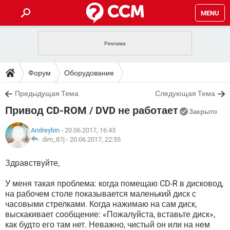
MENU
ГЛАВНАЯ
VPN
WHATSAPP
ПОЛЕЗНЫЕ СОВЕТЫ
Форум
Оборудование
INSTAGRAM
FACEBOOK
TIKTOK
TELEGRAM
ЗАГРУЗКИ
Предыдущая Тема
Следующая Тема
ИГРЫ
WINDOWS 10
WHATSAPP
INSTAGRAM
Привод CD-ROM / DVD не работает
ВКОНТАКТЕ
TIKTOK
ВИДЕО
TELEGRAM
Закрыто
ФОРУМ
FACEBOOK
ИГРЫ
GOOGLE
WHATSAPP
YANDEX
INSTAGRAM
Andreybin
- 20.06.2017, 16:43
WINDOWS 10
TIKTOK
ВКОНТАКТЕ
TELEGRAM
dim_87j -
20.06.2017, 22:55
ЭНЦИКЛОПЕДИЯ
FACEBOOK
ИГРЫ
ВИДЕО
WHATSAPP
GOOGLE
INSTAGRAM
Здравствуйте,
WINDOWS 10
TIKTOK
ВКОНТАКТЕ
TELEGRAM
YANDEX
FACEBOOK
ИГРЫ
ВИДЕО
WHATSAPP
GOOGLE
INSTAGRAM
У меня такая проблема: когда помещаю CD-R в дисковод,
WINDOWS 10
ВКОНТАКТЕ
на рабочем столе показывается маленький диск с
YANDEX
FACEBOOK
ИГРЫ
часовыми стрелками. Когда нажимаю на сам диск,
ВИДЕО
GOOGLE
выскакивает сообщение: «Пожалуйста, вставьте диск»,
WINDOWS 10
ВКОНТАКТЕ
как будто его там нет. Неважно, чистый он или на нем
YANDEX